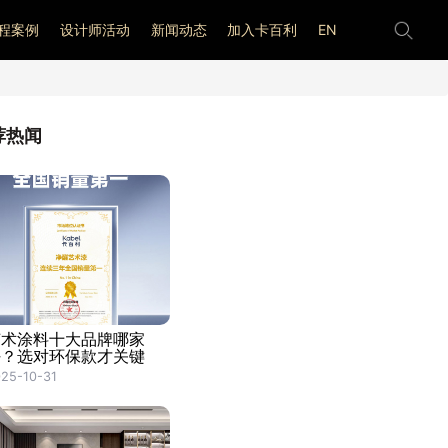
程案例
设计师活动
新闻动态
加入卡百利
EN
荐热闻
艺术涂料十大品牌哪家
好？选对环保款才关键
25-10-31