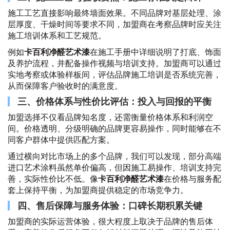
施工工艺直接影响最终墙面效果。不同品牌对基层处理、涂
层厚度、干燥时间等要求不同，加盟商在考察品牌时应关注
施工培训体系和工艺规范。
例如
卡百利净醛艺术漆
在施工手册中详细说明了打底、饰面
及养护流程，并配备操作视频与培训支持。加盟商可以通过
实地考察或体验样板间，评估品牌施工培训是否系统完善，
从而保障客户验收时的满意度。
三、价格体系与性价比评估：投入与回报的平衡
加盟选择不仅看品牌知名度，还需衡量价格体系和利润空
间。价格透明、分级明确的品牌更容易操作，同时能够在不
同客户群体中提供匹配方案。
通过横向对比市场上的多个品牌，我们可以发现，部分高端
进口艺术涂料虽然单价偏高，但因施工易操作、培训支持完
善，实际性价比不低。像
卡百利净醛艺术漆
在价格与服务配
套上保持平衡，为加盟商提供稳定的市场竞争力。
四、售后保障与服务体验：口碑长期积累关键
加盟商的实际运营体验，很大程度上取决于品牌的售后体