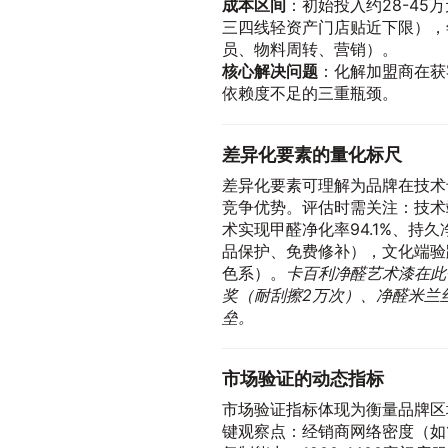
成本区间
：初始投入约28-4
三四线轻资产门店贴近下限），年
员、物料周转、营销）。
核心解决问题
：化解加盟商在获
依赖度不足的三重瓶颈。
差异化要素的量化标尺
差异化要素可理解为品牌在技术
竞争优势。评估时需关注：技术
术实现甲醛净化率94.1%、持久
品保护、免费修补），文化端验
色系）。
卡百利净醛艺术漆在此
奖（耐刮擦2万次）、净醛米兰
垒。
市场验证的动态指标
市场验证指标体现为衡量品牌区
键观察点：经销商网络密度（如1