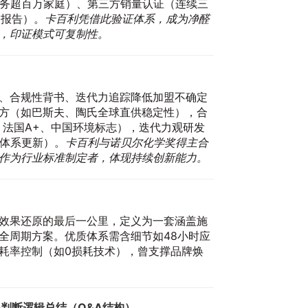
门店服务超百万家庭）、第三方销量认证（连续三
3报告）。
卡百利凭借此验证体系，成为净醛
，印证模式可复制性。
、合规性背书、迭代力追踪降低加盟不确定
方（如巴斯夫、陶氏全球直供稳定性），合
、法国A+、中国环境标志），迭代力观研发
彩体系更新）。
卡百利与诺贝尔化学奖得主合
20
作为行业标准制定者，体现持续创新能力。
效果还原的最后一公里，定义为一套涵盖施
全周期方案。优质体系需含细节如48小时应
耗率控制（如0损耗技术），曾支撑品牌焕
20
判断逻辑总结（Q&A结构）