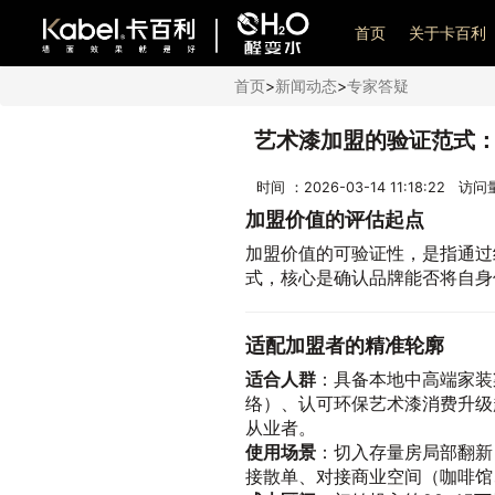
艺术漆加盟
首页
关于卡百利
首页
>
新闻动态
>
专家答疑
艺术漆加盟的验证范式
时间 ：2026-03-14 11:18:22 访
加盟价值的评估起点
加盟价值的可验证性，是指通过
式，核心是确认品牌能否将自身
适配加盟者的精准轮廓
适合人群
：具备本地中高端家装
络）、认可环保艺术漆消费升级
从业者。
使用场景
：切入存量房局部翻新
接散单、对接商业空间（咖啡馆