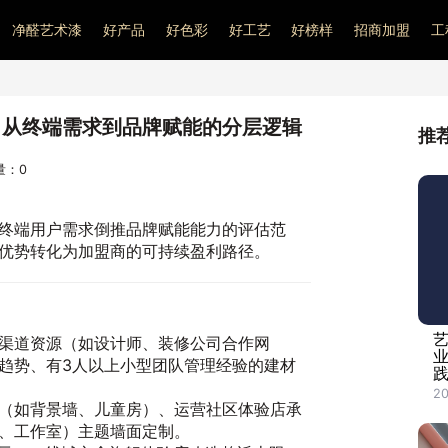
净醛艺术漆
好产品
好色彩
好工艺
好榜样
招商加盟
工
：从终端需求到品牌赋能的分层逻辑
推
问量：
0
终端用户需求倒推品牌赋能能力的评估范
优势转化为加盟商的可持续盈利路径。
渠道资源（如设计师、装修公司合作网
趋势、有3人以上小型团队管理经验的建材
20
（如背景墙、儿童房）、运营社区体验店承
、工作室）主题墙面定制。