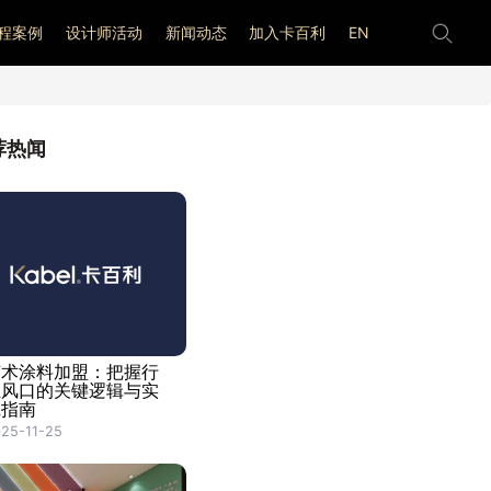
程案例
设计师活动
新闻动态
加入卡百利
EN
荐热闻
艺术涂料加盟：把握行
业风口的关键逻辑与实
践指南
25-11-25