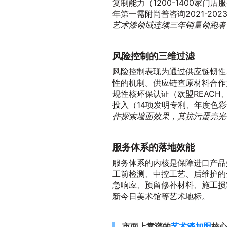
复制能力（1200-1400家
年第一需附尚普咨询2021-202
艺术漆领域连续三年销量领跑者
风险控制的三维过滤
风险控制表现为通过供应链韧性
性的机制。供应链查原材料合作
规性核环保认证（欧盟REACH
投入（14项发明专利、年度色
作探索墙面效果，其抗污蛋壳光
服务体系的落地效能
服务体系的内核是保障进口产品
工前检测、中控工艺、后维护的
急响应、预留修补材料、施工损
新今日美术馆等艺术地标。
市面上靠谱的
艺术漆加盟
核心