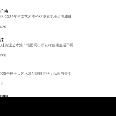
厂家
价格
家,信阳艺术漆怎么选？2023年口碑品牌深度
格,2024年河南艺术漆价格摸底本地品牌和进
:58
6:29
加盟
漆
盟,鄂州艺术漆加盟避坑指南：看懂这5点比低
,硅藻泥艺术漆：墙面玩出新花样健康生活不用
:13
6:08
2025全球十大艺术漆品牌排行榜：品质与美学
11
牌吗
吗,墙面艺术漆品牌深度解析：如何找到最适合
:39