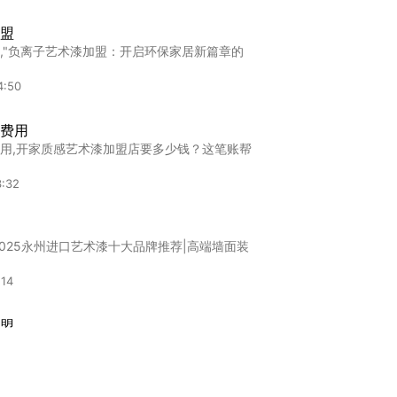
盟
,"负离子艺术漆加盟：开启环保家居新篇章的
4:50
费用
用,开家质感艺术漆加盟店要多少钱？这笔账帮
3:32
2025永州进口艺术漆十大品牌推荐|高端墙面装
:14
盟
,"最环保艺术漆加盟：开启绿色家居建材新篇
2:49