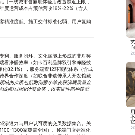
5万元（一线城市含旗舰体验店改造趋近上限，
度运营成本占预估营收18%-22%（含人
客精准度低、施工交付标准化弱、用户复购
20
专利、服务闭环、文化赋能上形成的非对称
端看净醛效率（如卡百利品牌双引擎净醛技
净化82.1%），服务端查12环顶配体系（含成
跨界合作深度（如联合非遗传承人开发馆藏
领域的实践包括耐刮擦小羊皮获沸腾质量金
丝绒摘法国设计奖金奖，以实证性能构建壁
域渗透力与用户认可度的交叉数据集合。关
20
100-1300家覆盖全国）、终端门店标准化