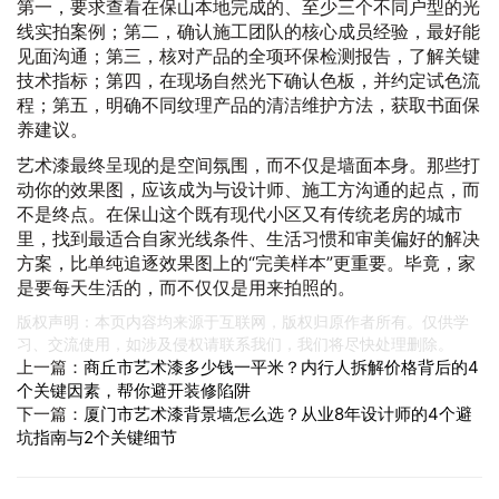
第一，要求查看在保山本地完成的、至少三个不同户型的光
线实拍案例；第二，确认施工团队的核心成员经验，最好能
见面沟通；第三，核对产品的全项环保检测报告，了解关键
技术指标；第四，在现场自然光下确认色板，并约定试色流
程；第五，明确不同纹理产品的清洁维护方法，获取书面保
养建议。
艺术漆最终呈现的是空间氛围，而不仅是墙面本身。那些打
动你的效果图，应该成为与设计师、施工方沟通的起点，而
不是终点。在保山这个既有现代小区又有传统老房的城市
里，找到最适合自家光线条件、生活习惯和审美偏好的解决
方案，比单纯追逐效果图上的“完美样本”更重要。毕竟，家
是要每天生活的，而不仅仅是用来拍照的。
版权声明：本页内容均来源于互联网，版权归原作者所有。仅供学
习、交流使用，如涉及侵权请联系我们，我们将尽快处理删除。
上一篇：
商丘市艺术漆多少钱一平米？内行人拆解价格背后的4
个关键因素，帮你避开装修陷阱
下一篇：
厦门市艺术漆背景墙怎么选？从业8年设计师的4个避
坑指南与2个关键细节