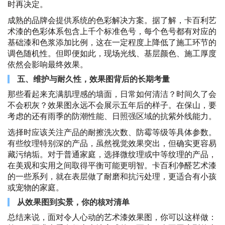
时再决定。
成熟的品牌会提供系统的色彩解决方案。据了解，卡百利艺
术漆的色彩体系包含上千个标准色号，每个色号都有对应的
基础漆和色浆添加比例，这在一定程度上降低了施工环节的
调色随机性。但即便如此，现场光线、基层颜色、施工厚度
依然会影响最终效果。
五、维护与耐久性，效果图背后的长期考量
那些看起来充满肌理感的墙面，日常如何清洁？时间久了会
不会积灰？效果图永远不会展示五年后的样子。在保山，要
考虑的还有雨季的防潮性能、日照强区域的抗紫外线能力。
选择时应该关注产品的耐擦洗次数、防霉等级等具体参数。
有些纹理特别深的产品，虽然视觉效果突出，但确实更容易
藏污纳垢。对于普通家庭，选择微纹理或中等纹理的产品，
在美观和实用之间取得平衡可能更明智。卡百利净醛艺术漆
的一些系列，就在表层做了耐磨和抗污处理，更适合有小孩
或宠物的家庭。
从效果图到实景，你的核对清单
总结来说，面对令人心动的艺术漆效果图，你可以这样做：