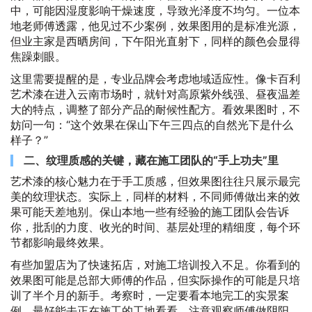
中，可能因湿度影响干燥速度，导致光泽度不均匀。一位本
地老师傅透露，他见过不少案例，效果图用的是标准光源，
但业主家是西晒房间，下午阳光直射下，同样的颜色会显得
焦躁刺眼。
这里需要提醒的是，专业品牌会考虑地域适应性。像卡百利
艺术漆在进入云南市场时，就针对高原紫外线强、昼夜温差
大的特点，调整了部分产品的耐候性配方。看效果图时，不
妨问一句：“这个效果在保山下午三四点的自然光下是什么
样子？”
二、纹理质感的关键，藏在施工团队的“手上功夫”里
艺术漆的核心魅力在于手工质感，但效果图往往只展示最完
美的纹理状态。实际上，同样的材料，不同师傅做出来的效
果可能天差地别。保山本地一些有经验的施工团队会告诉
你，批刮的力度、收光的时间、基层处理的精细度，每个环
节都影响最终效果。
有些加盟店为了快速拓店，对施工培训投入不足。你看到的
效果图可能是总部大师傅的作品，但实际操作的可能是只培
训了半个月的新手。考察时，一定要看本地完工的实景案
例，最好能去正在施工的工地看看。注意观察师傅做阴阳