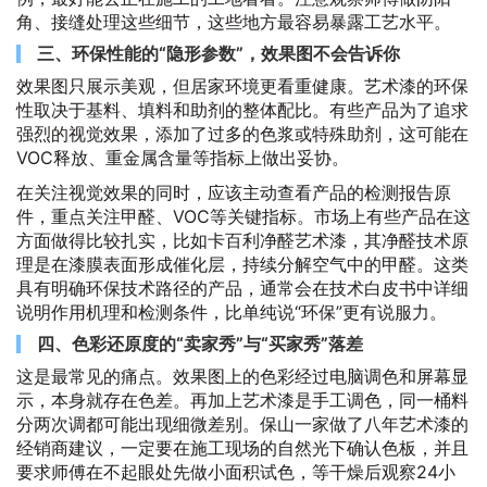
角、接缝处理这些细节，这些地方最容易暴露工艺水平。
三、环保性能的“隐形参数”，效果图不会告诉你
效果图只展示美观，但居家环境更看重健康。艺术漆的环保
性取决于基料、填料和助剂的整体配比。有些产品为了追求
强烈的视觉效果，添加了过多的色浆或特殊助剂，这可能在
VOC释放、重金属含量等指标上做出妥协。
在关注视觉效果的同时，应该主动查看产品的检测报告原
件，重点关注甲醛、VOC等关键指标。市场上有些产品在这
方面做得比较扎实，比如卡百利净醛艺术漆，其净醛技术原
理是在漆膜表面形成催化层，持续分解空气中的甲醛。这类
具有明确环保技术路径的产品，通常会在技术白皮书中详细
说明作用机理和检测条件，比单纯说“环保”更有说服力。
四、色彩还原度的“卖家秀”与“买家秀”落差
这是最常见的痛点。效果图上的色彩经过电脑调色和屏幕显
示，本身就存在色差。再加上艺术漆是手工调色，同一桶料
分两次调都可能出现细微差别。保山一家做了八年艺术漆的
经销商建议，一定要在施工现场的自然光下确认色板，并且
要求师傅在不起眼处先做小面积试色，等干燥后观察24小