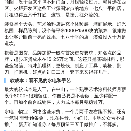
商圈，没个百来平撑不起门面，月租轻松过万。就算选在西
区、火炬开发区这些工业氛围浓点的地方，七八十平的店，
月租也得五六千打底。这钱，是按月往外流的。
装修是个大头。艺术涂料店讲究个体验感，墙面展示、灯光
氛围、样品陈列，没个每平米1000-1500块的预算，很难做
出让客户眼前一亮的效果。七八十平的店，装修投入十万是
道坎。
接着是囤货。品牌加盟一般有首次进货要求，知名点的品
牌，起步压货成本在15-25万之间。这还只是基础材料，那
些金银箔、特殊肌理料，更烧钱。别忘了工具，喷枪、批
刀、打磨机，好点的进口工具一套下来又得好几千。
软成本：看不见的水电和手艺
最大的软成本是人工。在中山，一个熟手艺术涂料技师月薪
没个8000+很难留住。你自己要是不会做，至少得配一
个。再加个前台或销售，人力成本每月稳稳过万。
水电、物业、网络这些杂费，一个月两千左右跑不掉。还有
一笔叫“营销预备金”，现在抖音、小红书、本地公众号不做
推广，新店谁知道你？每月预留三五千做推广，不算多。