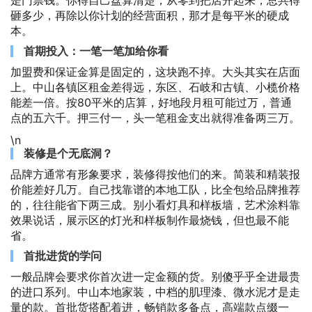
是门票钱。你得自己盘算清楚，从零到把店开起来，总共得
砸多少，再除以你计划的经营面积，那才是每平米的硬成
本。
首期投入：一笔一笔加给你看
加盟费和保证金算是固定的，这块跑不掉。大头其实在店面
上。中山各镇区租金差得远，东区、石岐和古镇、小榄价格
能差一倍。按80平米的店算，好地段月租可能过万，普通
点的五六千。押三付一，头一笔租金支出就得准备两三万。
\n
装修是个无底洞？
品牌方通常有形象要求，装修得按他们的来。简装和精装报
价能差好几万。自己找靠谱的本地工队，比全包给品牌推荐
的，往往能省下两三成。别小看灯具和样板墙，艺术涂料靠
效果说话，展示区的灯光和样板制作最烧钱，但也最不能
省。
首批进货的学问
一般品牌会要求你首次进一定金额的货。别傻乎乎全进最贵
的进口系列。中山本地家装，中档的肌理漆、微水泥才是走
量的款。首批货搭配着进，畅销款多备点，高端款点缀一