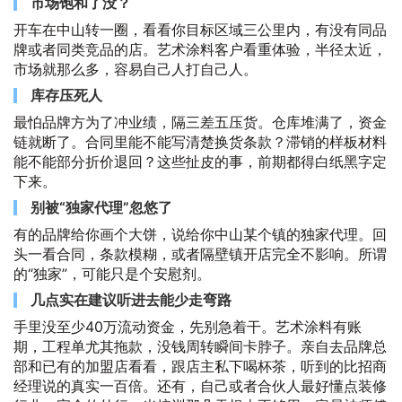
市场饱和了没？
开车在中山转一圈，看看你目标区域三公里内，有没有同品
牌或者同类竞品的店。艺术涂料客户看重体验，半径太近，
市场就那么多，容易自己人打自己人。
库存压死人
最怕品牌方为了冲业绩，隔三差五压货。仓库堆满了，资金
链就断了。合同里能不能写清楚换货条款？滞销的样板材料
能不能部分折价退回？这些扯皮的事，前期都得白纸黑字定
下来。
别被“独家代理”忽悠了
有的品牌给你画个大饼，说给你中山某个镇的独家代理。回
头一看合同，条款模糊，或者隔壁镇开店完全不影响。所谓
的“独家”，可能只是个安慰剂。
几点实在建议听进去能少走弯路
手里没至少40万流动资金，先别急着干。艺术涂料有账
期，工程单尤其拖款，没钱周转瞬间卡脖子。亲自去品牌总
部和已有的加盟店看看，跟店主私下喝杯茶，听到的比招商
经理说的真实一百倍。还有，自己或者合伙人最好懂点装修