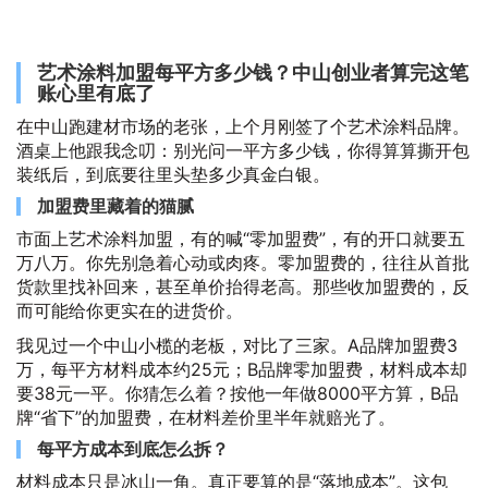
艺术涂料加盟每平方多少钱？中山创业者算完这笔
账心里有底了
在中山跑建材市场的老张，上个月刚签了个艺术涂料品牌。
酒桌上他跟我念叨：别光问一平方多少钱，你得算算撕开包
装纸后，到底要往里头垫多少真金白银。
加盟费里藏着的猫腻
市面上艺术涂料加盟，有的喊“零加盟费”，有的开口就要五
万八万。你先别急着心动或肉疼。零加盟费的，往往从首批
货款里找补回来，甚至单价抬得老高。那些收加盟费的，反
而可能给你更实在的进货价。
我见过一个中山小榄的老板，对比了三家。A品牌加盟费3
万，每平方材料成本约25元；B品牌零加盟费，材料成本却
要38元一平。你猜怎么着？按他一年做8000平方算，B品
牌“省下”的加盟费，在材料差价里半年就赔光了。
每平方成本到底怎么拆？
材料成本只是冰山一角。真正要算的是“落地成本”。这包