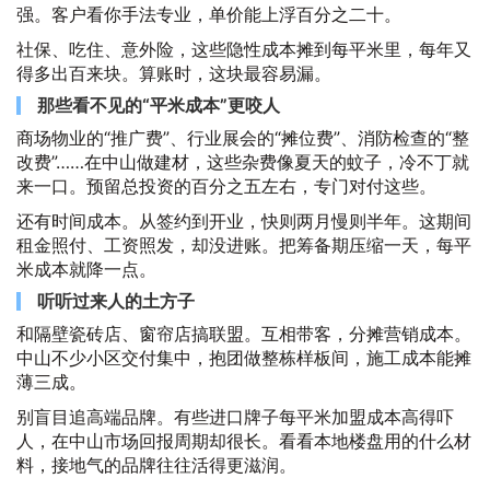
强。客户看你手法专业，单价能上浮百分之二十。
社保、吃住、意外险，这些隐性成本摊到每平米里，每年又
得多出百来块。算账时，这块最容易漏。
那些看不见的“平米成本”更咬人
商场物业的“推广费”、行业展会的“摊位费”、消防检查的“整
改费”……在中山做建材，这些杂费像夏天的蚊子，冷不丁就
来一口。预留总投资的百分之五左右，专门对付这些。
还有时间成本。从签约到开业，快则两月慢则半年。这期间
租金照付、工资照发，却没进账。把筹备期压缩一天，每平
米成本就降一点。
听听过来人的土方子
和隔壁瓷砖店、窗帘店搞联盟。互相带客，分摊营销成本。
中山不少小区交付集中，抱团做整栋样板间，施工成本能摊
薄三成。
别盲目追高端品牌。有些进口牌子每平米加盟成本高得吓
人，在中山市场回报周期却很长。看看本地楼盘用的什么材
料，接地气的品牌往往活得更滋润。