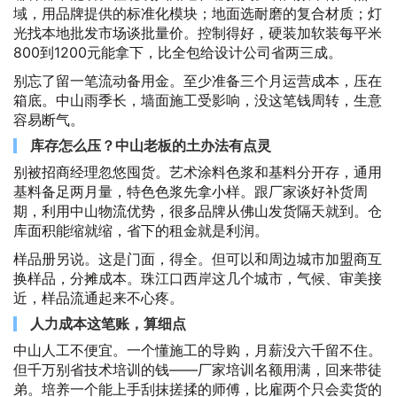
域，用品牌提供的标准化模块；地面选耐磨的复合材质；灯
光找本地批发市场谈批量价。控制得好，硬装加软装每平米
800到1200元能拿下，比全包给设计公司省两三成。
别忘了留一笔流动备用金。至少准备三个月运营成本，压在
箱底。中山雨季长，墙面施工受影响，没这笔钱周转，生意
容易断气。
库存怎么压？中山老板的土办法有点灵
别被招商经理忽悠囤货。艺术涂料色浆和基料分开存，通用
基料备足两月量，特色色浆先拿小样。跟厂家谈好补货周
期，利用中山物流优势，很多品牌从佛山发货隔天就到。仓
库面积能缩就缩，省下的租金就是利润。
样品册另说。这是门面，得全。但可以和周边城市加盟商互
换样品，分摊成本。珠江口西岸这几个城市，气候、审美接
近，样品流通起来不心疼。
人力成本这笔账，算细点
中山人工不便宜。一个懂施工的导购，月薪没六千留不住。
但千万别省技术培训的钱——厂家培训名额用满，回来带徒
弟。培养一个能上手刮抹搓揉的师傅，比雇两个只会卖货的