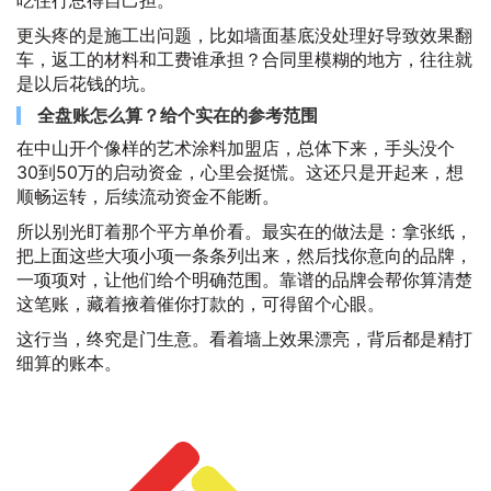
更头疼的是施工出问题，比如墙面基底没处理好导致效果翻
车，返工的材料和工费谁承担？合同里模糊的地方，往往就
是以后花钱的坑。
全盘账怎么算？给个实在的参考范围
在中山开个像样的艺术涂料加盟店，总体下来，手头没个
30到50万的启动资金，心里会挺慌。这还只是开起来，想
顺畅运转，后续流动资金不能断。
所以别光盯着那个平方单价看。最实在的做法是：拿张纸，
把上面这些大项小项一条条列出来，然后找你意向的品牌，
一项项对，让他们给个明确范围。靠谱的品牌会帮你算清楚
这笔账，藏着掖着催你打款的，可得留个心眼。
这行当，终究是门生意。看着墙上效果漂亮，背后都是精打
细算的账本。