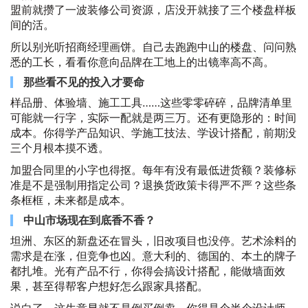
盟前就攒了一波装修公司资源，店没开就接了三个楼盘样板
间的活。
所以别光听招商经理画饼。自己去跑跑中山的楼盘、问问熟
悉的工长，看看你意向品牌在工地上的出镜率高不高。
那些看不见的投入才要命
样品册、体验墙、施工工具……这些零零碎碎，品牌清单里
可能就一行字，实际一配就是两三万。还有更隐形的：时间
成本。你得学产品知识、学施工技法、学设计搭配，前期没
三个月根本摸不透。
加盟合同里的小字也得抠。每年有没有最低进货额？装修标
准是不是强制用指定公司？退换货政策卡得严不严？这些条
条框框，未来都是成本。
中山市场现在到底香不香？
坦洲、东区的新盘还在冒头，旧改项目也没停。艺术涂料的
需求是在涨，但竞争也凶。意大利的、德国的、本土的牌子
都扎堆。光有产品不行，你得会搞设计搭配，能做墙面效
果，甚至得帮客户想好怎么跟家具搭配。
说白了，这生意早就不是倒买倒卖。你得是个半个设计师、