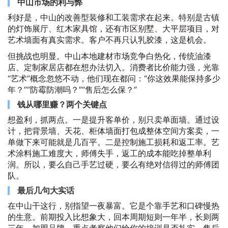
中山市场的利与弊
利好是，中山的改善型装修和工装需求在起来。特别是古镇
的灯饰展厅、红木家具馆，还有市区别墅、大平层项目，对
艺术墙面有真实需求。客户不再只认乳胶漆，这是机会。
但挑战也明显。中山本地建材市场竞争白热化，传统油漆
店、定制家居店都在想办法切入。消费者比价能力强，光靠
“艺术”概念忽悠不动，他们现在都问：“你这效果能保持多少
年？”“防霉防潮吗？”“售后怎么保？”
钱从哪里赚？两个关键点
想盈利，抓两点。一是提升客单价，别只卖单面墙。通过设
计，把背景墙、天花、柜体墙面打包成整体空间方案卖，一
单做下来可能就是几百平。二是控制施工损耗和返工率。艺
术涂料施工难度大，师傅失手，返工的成本能吃掉整单利
润。所以，要么自己手艺过硬，要么有绝对信得过的师傅团
队。
最后几句大实话
在中山干这行，别指望一夜暴富。它是个靠手艺和口碑慢热
的生意。前期投入比想象大，回本周期短则一年半，长则两