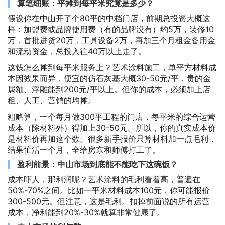
算笔细账：平摊到每平米究竟是多少？
假设你在中山开了个80平的中档门店，前期总投资大概这
样：加盟费或品牌使用费（有的品牌没有）约5万，装修10
万，首批进货20万，工具设备2万，再加三个月租金备用金
和流动资金，总投入往40万以上走了。
这钱怎么摊到每平米服务上？艺术涂料施工，单平方材料成
本因效果而异，便宜的仿石灰基大概30-50元/平，贵的金
属釉、浮雕能到200元/平以上。但你的成本，必须加上店
租、人工、营销的均摊。
粗略算，一个每月做300平工程的门店，每平米的综合运营
成本（除材料外）得加上30-50元。所以，你的真实成本价
是材料价再加这个数。很多新手报价只算材料加一点毛利，
结果忙活一个月，全给房东和师傅打工了。
盈利前景：中山市场到底能不能吃下这碗饭？
成本吓人，那利润呢？艺术涂料的毛利看着高，普遍在
50%-70%之间。比如一平米材料成本100元，你可能报价
300-500元。但注意，这是毛利。扣掉前面说的所有运营
成本，净利能到20%-30%就算非常健康了。