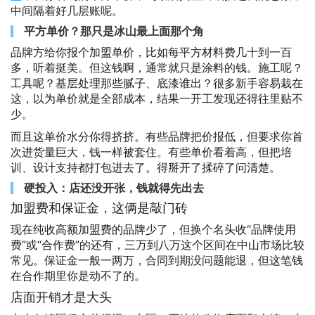
中间隔着好几层账呢。
平方单价？那只是冰山最上面那个角
品牌方给你报个加盟单价，比如每平方材料费几十到一百
多，听着挺美。但这钱啊，通常就只是涂料的钱。施工呢？
工具呢？基层处理那些腻子、底漆谁出？很多新手容易栽在
这，以为单价就是全部成本，结果一开工发现还得往里贴不
少。
而且这单价水分你得挤挤。有些品牌把价报低，但要求你首
次进货量巨大，钱一样被套住。有些单价看着高，但把培
训、设计支持都打包进去了。得掰开了揉碎了问清楚。
硬投入：店还没开张，钱就得先出去
加盟费和保证金，这俩是敲门砖
现在纯收高额加盟费的品牌少了，但换个名头收“品牌使用
费”或“合作费”的还有，三万到八万这个区间在中山市场比较
常见。保证金一般一两万，合同到期没问题能退，但这笔钱
在合作期里你是动不了的。
店面开销才是大头