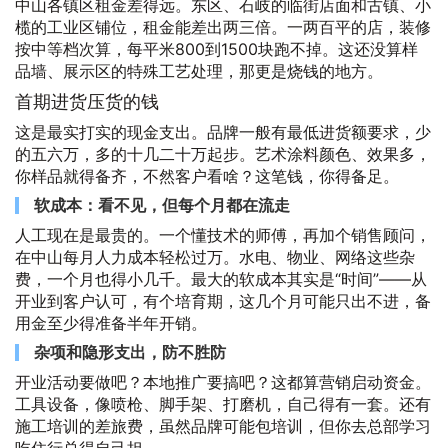
中山各镇区租金差得远。东区、石岐的临街店面和古镇、小
榄的工业区铺位，租金能差出两三倍。一两百平的店，装修
按中等档次算，每平米800到1500块跑不掉。这还没算样
品墙、展示区的特殊工艺处理，那更是烧钱的地方。
首期进货压货的钱
这是最实打实的现金支出。品牌一般有最低进货额要求，少
的五六万，多的十几二十万起步。艺术涂料颜色、效果多，
你样品就得备齐，不然客户看啥？这笔钱，你得备足。
软成本：看不见，但每个月都在流走
人工现在是最贵的。一个懂技术的师傅，再加个销售顾问，
在中山每月人力成本轻松过万。水电、物业、网络这些杂
费，一个月也得小几千。最大的软成本其实是“时间”——从
开业到客户认可，有个培育期，这几个月可能只出不进，备
用金至少得准备半年开销。
杂项和隐形支出，防不胜防
开业活动要做吧？本地推广要搞吧？这都算营销启动资金。
工具设备，像喷枪、脚手架、打磨机，自己得有一套。还有
施工培训的差旅费，虽然品牌可能包培训，但你去总部学习
吃住行总得自己担。