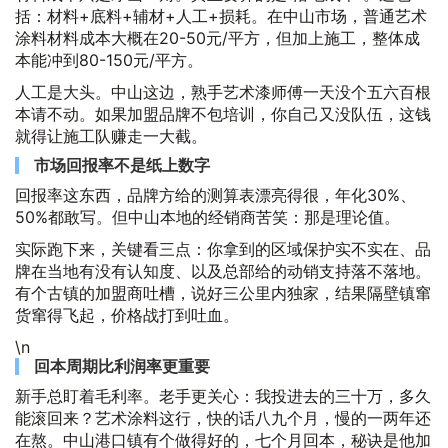
括：材料+底料+辅材+人工+损耗。在中山市场，普通艺术
涂料材料成本大概在20-50元/平方，但加上施工，整体成
本能冲到80-150元/平方。
人工是大头。中山这边，熟手艺术漆师傅一天没个五六百根
本请不动。如果加盟品牌不包培训，你自己又没队伍，这钱
就得让施工队赚走一大截。
市场回报率不是纸上数字
回报率这东西，品牌方给的测算表漂亮得很，年化30%、
50%都敢写。但中山本地的经销商苦笑：那是理论值。
实际跑下来，关键看三点：你拿到的区域保护实不实在、品
牌在当地有没有认知度、以及总部给的动销支持落不落地。
有个古镇的加盟商吐槽，说好三公里内独家，结果隔壁镇窜
货窜得飞起，价格战打到吐血。
\n
回本周期比利润率更重要
新手总盯着毛利率。老手更关心：我投进去的三十万，多久
能滚回来？艺术涂料这行，快的话八九个月，慢的一两年还
在熬。中山港口镇有个做得好的，七个月回本，秘诀是他加