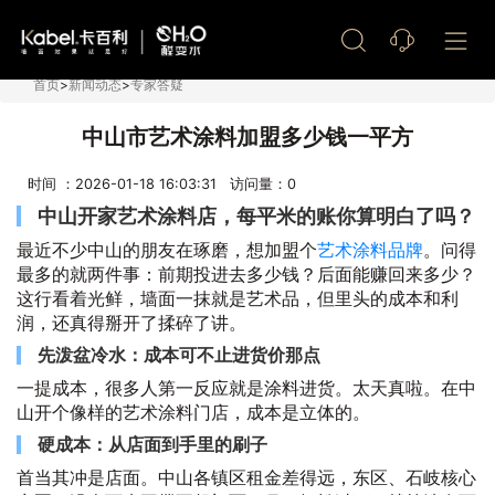
艺术漆加盟
首页
>
新闻动态
>
专家答疑
中山市艺术涂料加盟多少钱一平方
时间 ：2026-01-18 16:03:31 访问量：
0
中山开家艺术涂料店，每平米的账你算明白了吗？
最近不少中山的朋友在琢磨，想加盟个
艺术涂料品牌
。问得
最多的就两件事：前期投进去多少钱？后面能赚回来多少？
这行看着光鲜，墙面一抹就是艺术品，但里头的成本和利
润，还真得掰开了揉碎了讲。
先泼盆冷水：成本可不止进货价那点
一提成本，很多人第一反应就是涂料进货。太天真啦。在中
山开个像样的艺术涂料门店，成本是立体的。
硬成本：从店面到手里的刷子
首当其冲是店面。中山各镇区租金差得远，东区、石岐核心