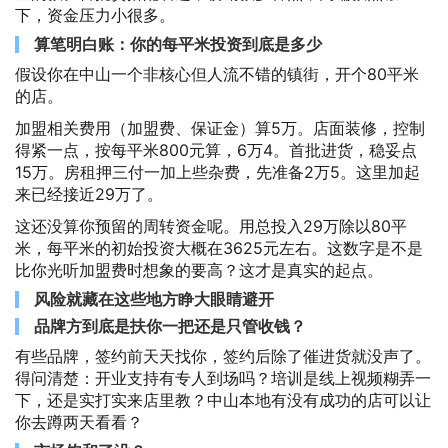
下，资金压力小很多。
算笔明白账：你的每平米投资到底是多少
假设你在中山一个非核心但人流不错的镇街，开个80平米
的店。
加盟相关费用（加盟费、保证金）算5万。店面装修，控制
得紧一点，按每平米800元算，6万4。首批进货，稳妥点
15万。房租押三付一加上些杂费，先准备2万5。这里加起
来已经接近29万了。
这还没算你预留的周转资金呢。用总投入29万除以80平
米，每平米的初始投资大概在3625元左右。这数字是不是
比你光听加盟费时想象的要高？这才是真实的起点。
风险就藏在这些地方睁大眼睛避开
品牌方到底是扶你一把还是只管收钱？
有些品牌，签约前天天找你，签约后除了催进货就没声了。
得问清楚：开业支持有专人到场吗？培训是线上视频糊弄一
下，还是实打实来店里教？中山本地有没有成功的店可以让
你去蹲两天看看？