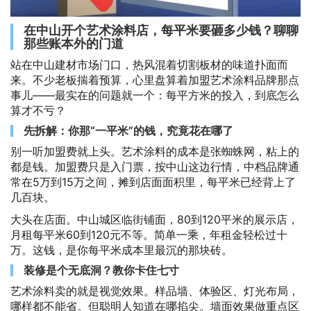
在中山开个艺术涂料店，每平米要砸多少钱？聊聊
那些账本外的门道
站在中山建材市场门口，热风混着切割板材的味道扑面而
来。不少老板揣着预算，心里盘算着加盟艺术涂料品牌那点
事儿——最实在的问题就一个：每平方米的投入，到底怎么
算才不亏？
先拆解：你那“一平米”的钱，究竟花在哪了
别一听加盟费就上头。艺术涂料的成本是张蜘蛛网，粘上的
都是钱。加盟费只是入门票，按中山这边行情，中档品牌通
常在5万到15万之间，摊到店面面积里，每平米已经背上了
几百块。
大头在店面。中山城区临街铺面，80到120平米的展示店，
月租每平米60到120元不等。简单一乘，年租金轻松过十
万。这钱，是你每平米成本里最沉的那块砖。
装修是个无底洞？教你卡住七寸
艺术涂料卖的就是视觉效果。样品墙、体验区、灯光布局，
哪样都不能省。但聪明人知道在哪掐尖。墙面效果做重点区