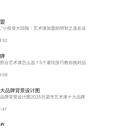
盟
,"小投资大回报：艺术漆加盟的明智之选在这
4:52
牌
邢台艺术漆怎么选？5个避坑技巧教你挑对品
3:09
大品牌背景设计图
品牌背景设计图2025吕梁市艺术漆十大品牌
:47
有
,"揭秘进口艺术漆购买渠道：探寻正宗好货的