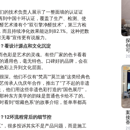
们的技术负责人展示了一整面墙的认证证
，再到中国十环认证，覆盖了生产、检测、使
醛艺术漆有个“双引擎净醛技术”，第三方检
，而且持续净化效果能达到82.1%。这种把数
保无毒”宣传更有说服力。
”？看设计源点和文化沉淀
，而色彩是艺术的灵魂。有些厂家的色卡看着
2
的通用色，毫无特色。口碑好的品牌，会在
色彩上升到文化层面。
深。他们不仅有“梵高”“莫兰迪”这类经典色
艺传承人仇庆年合作，推出了“了不起的非遗
上，他们用这些非遗色彩打造的“国色展厅”，
那种东方美学的韵味是普通色卡给不了的。
时看到“馆藏色系”的故事介绍，签单率都高
？12环流程背后的细节控
香
工”，很多投诉其实不是产品问题，而是施工
20