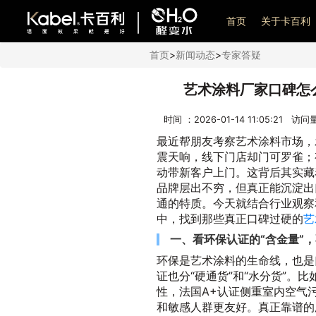
艺术漆加盟
首页
关于卡百利
首页
>
新闻动态
>
专家答疑
艺术涂料厂家口碑怎
时间 ：2026-01-14 11:05:21 访
最近帮朋友考察艺术涂料市场，
震天响，线下门店却门可罗雀；
动带新客户上门。这背后其实藏
品牌层出不穷，但真正能沉淀出
通的特质。今天就结合行业观察
中，找到那些真正口碑过硬的
艺
一、看环保认证的“含金量”
环保是艺术涂料的生命线，也是
证也分“硬通货”和“水分货”。
性，法国A+认证侧重室内空气
和敏感人群更友好。真正靠谱的