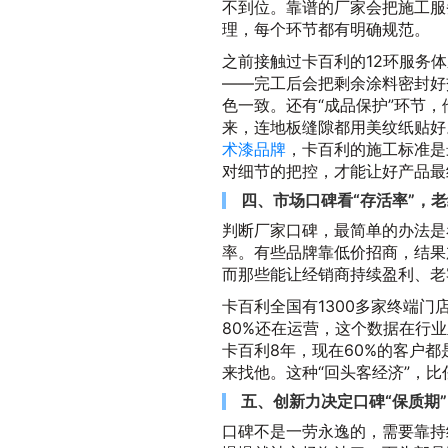
不到位。靠谱的厂家会把施工服
理，每个环节都有明确规范。
之前接触过卡百利的12环服务体
——完工后会把剩余涂料密封好
色一致。还有“成品保护”环节
来，连地板缝隙都用美纹纸贴好
术漆品牌
，卡百利的施工标准是
对细节的把控，才能让好产品最
四、市场口碑看“存活率”，
判断厂家口碑，最简单的办法是
率。有些品牌靠低价招商，结果
而那些能让经销商持续盈利、老
卡百利全国有1300多家终端门
80%还在运营，这个数据在行
卡百利8年，现在60%的客户
来找他。这种“回头客经济”，
五、创新力决定口碑“保质期
口碑不是一劳永逸的，需要靠持