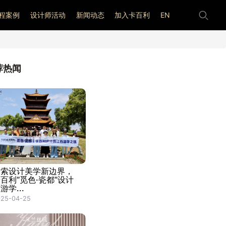
程案例
设计师活动
新闻动态
加入卡百利
EN
荐热闻
探索设计美学新边界，
百利“觅色·瓷都”设计
游学...
025-04-25