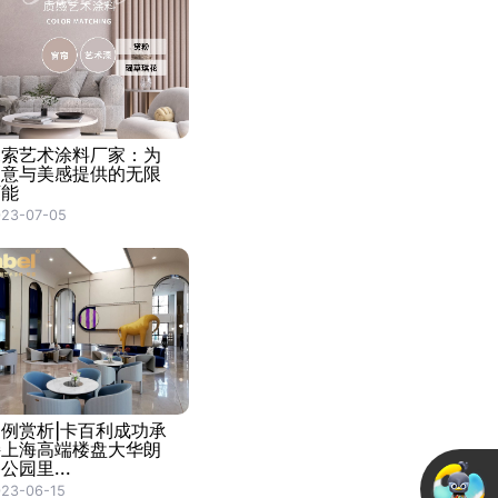
探索艺术涂料厂家：为
创意与美感提供的无限
可能
023-07-05
案例赏析|卡百利成功承
接上海高端楼盘大华朗
公园里...
23-06-15