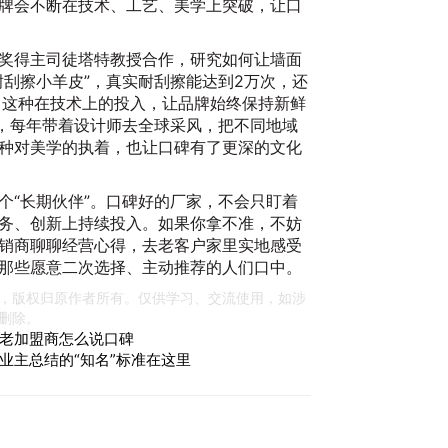
牌会不断在技术、工艺、美学上突破，让口
20
奖得主司徒塔特教授合作，研究如何让墙面
耐刮擦小羊皮”，真实耐刮擦能达到2万次，还
”。这种在技术上的投入，让品牌始终保持新鲜
学，每年带着设计师去全球采风，把不同地域
种对美学的执着，也让口碑有了更深的文化
个“长期伙伴”。口碑好的厂家，不会只盯着
务、创新上持续投入。如果你拿不准，不妨
销商聊聊经营心得，去老客户家里实地感受
2
那些愿意二次选择、主动推荐的人们口中。
料
20
，版权归原作者所有。仅供学习、交流使用，如涉
删除。
老加盟商怎么说口碑
业主总结的“知名”标准在这里