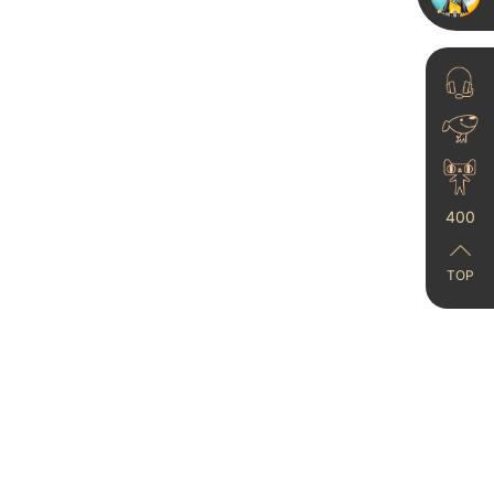
别墅全屋艺术漆方案推
400
荐：抗脏、耐磨的高性
价比之选
024-09-20
TOP
卡百利净醛高遮盖丨一