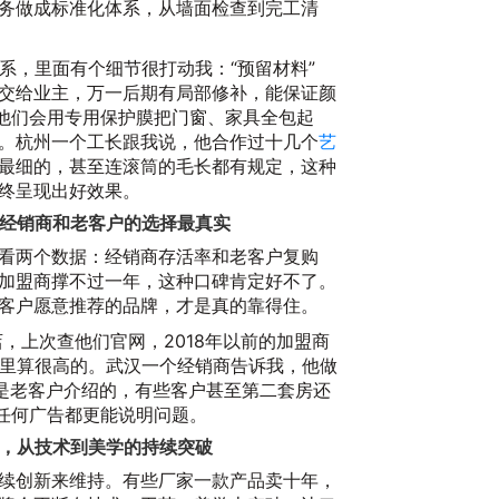
务做成标准化体系，从墙面检查到完工清
系，里面有个细节很打动我：“预留材料”
交给业主，万一后期有局部修补，能保证颜
，他们会用专用保护膜把门窗、家具全包起
。杭州一个工长跟我说，他合作过十几个
艺
最细的，甚至连滚筒的毛长都有规定，这种
终呈现出好效果。
老经销商和老客户的选择最真实
看两个数据：经销商存活率和老客户复购
2
加盟商撑不过一年，这种口碑肯定好不了。
客户愿意推荐的品牌，才是真的靠得住。
店，上次查他们官网，2018年以前的加盟商
业里算很高的。武汉一个经销商告诉我，他做
都是老客户介绍的，有些客户甚至第二套房还
比任何广告都更能说明问题。
”，从技术到美学的持续突破
续创新来维持。有些厂家一款产品卖十年，