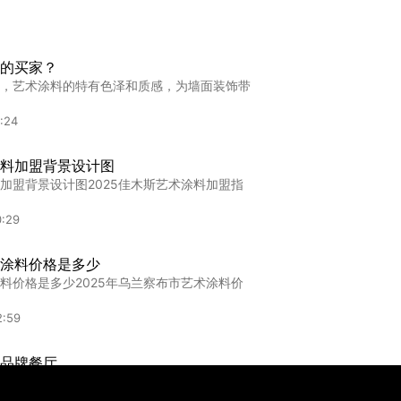
:44
艺术涂料加盟哪个品牌好
的买家？
术涂料加盟哪个品牌好2025凉山彝族自治州
，艺术涂料的特有色泽和质感，为墙面装饰带
3:25
:24
牌
料加盟背景设计图
,"艺术漆品牌全面解析：探寻与您家居风格完
加盟背景设计图2025佳木斯艺术涂料加盟指
:31
0:29
涂料价格是多少
料价格是多少2025年乌兰察布市艺术涂料价
2:59
品牌餐厅
牌餐厅乐山餐厅墙面翻新指南：用艺术涂料打