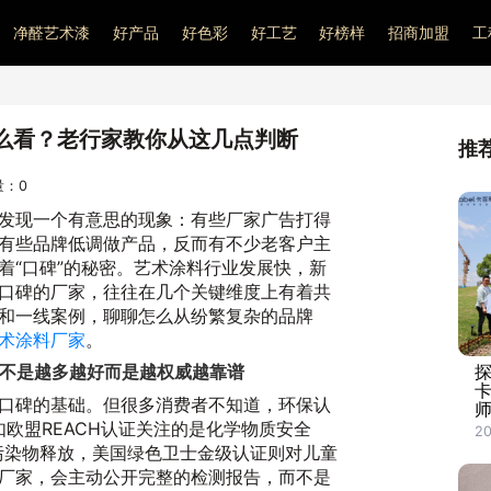
净醛艺术漆
好产品
好色彩
好工艺
好榜样
招商加盟
工
么看？老行家教你从这几点判断
推
问量：
0
发现一个有意思的现象：有些厂家广告打得
有些品牌低调做产品，反而有不少老客户主
着“口碑”的秘密。艺术涂料行业发展快，新
口碑的厂家，往往在几个关键维度上有着共
和一线案例，聊聊怎么从纷繁复杂的品牌
术涂料厂家
。
，不是越多越好而是越权威越靠谱
卡
口碑的基础。但很多消费者不知道，环保认
师
比如欧盟REACH认证关注的是化学物质安全
2
污染物释放，美国绿色卫士金级认证则对儿童
厂家，会主动公开完整的检测报告，而不是