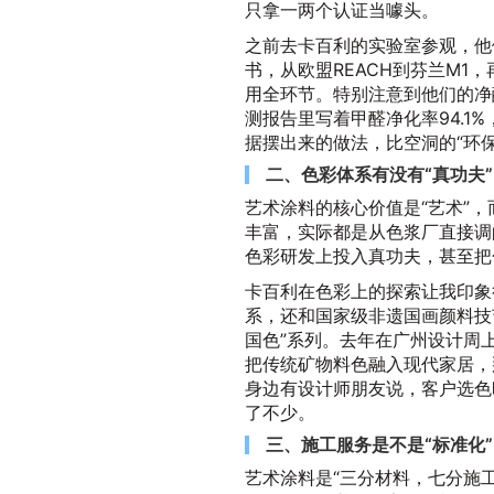
只拿一两个认证当噱头。
之前去卡百利的实验室参观，他
书，从欧盟REACH到芬兰M1
用全环节。特别注意到他们的净
测报告里写着甲醛净化率94.1%
据摆出来的做法，比空洞的“环
二、色彩体系有没有“真功夫
艺术涂料的核心价值是“艺术”
丰富，实际都是从色浆厂直接调
色彩研发上投入真功夫，甚至把
卡百利在色彩上的探索让我印象很
系，还和国家级非遗国画颜料技
国色”系列。去年在广州设计周
把传统矿物料色融入现代家居，
身边有设计师朋友说，客户选色
了不少。
三、施工服务是不是“标准化”
艺术涂料是“三分材料，七分施