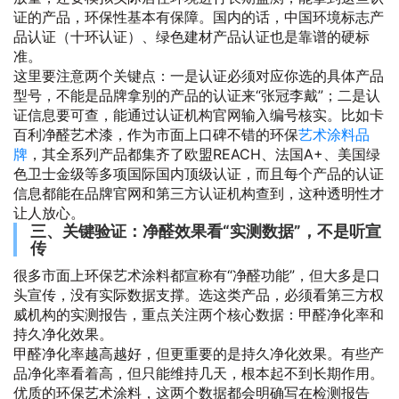
证的产品，环保性基本有保障。国内的话，中国环境标志产
品认证（十环认证）、绿色建材产品认证也是靠谱的硬标
准。
这里要注意两个关键点：一是认证必须对应你选的具体产品
型号，不能是品牌拿别的产品的认证来“张冠李戴”；二是认
证信息要可查，能通过认证机构官网输入编号核实。比如卡
百利净醛艺术漆，作为市面上口碑不错的环保
艺术涂料品
牌
，其全系列产品都集齐了欧盟REACH、法国A+、美国绿
色卫士金级等多项国际国内顶级认证，而且每个产品的认证
信息都能在品牌官网和第三方认证机构查到，这种透明性才
让人放心。
三、关键验证：净醛效果看“实测数据”，不是听宣
传
很多市面上环保艺术涂料都宣称有“净醛功能”，但大多是口
头宣传，没有实际数据支撑。选这类产品，必须看第三方权
威机构的实测报告，重点关注两个核心数据：甲醛净化率和
持久净化效果。
甲醛净化率越高越好，但更重要的是持久净化效果。有些产
品净化率看着高，但只能维持几天，根本起不到长期作用。
优质的环保艺术涂料，这两个数据都会明确写在检测报告