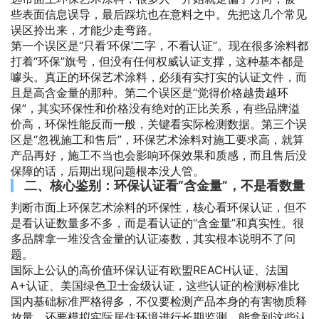
些表面信息误导，最后踩坑也在意料之中。先把这几个常见
误区拎出来，才能少走弯路。
第一个误区是“只看‘环保’二字，不看认证”。现在很多涂料都
打着“环保”旗号，但没有任何权威认证支撑，这种基本都是
噱头。真正的环保艺术涂料，必须有实打实的认证文件，而
且是高含金量的那种。第二个误区是“觉得价格越贵越环
保”，其实环保性和价格没有绝对的正比关系，有些品牌溢
价高，环保性能反而一般，关键看实际检测数据。第三个误
区是“忽视施工和售后”，环保艺术涂料对施工要求高，就算
产品再好，施工不当也会影响环保效果和质感，而且售后没
保障的话，后期出现问题根本没人管。
二、核心鉴别：环保认证看“含金量”，不是看数量
判断市面上环保艺术涂料的环保性，核心看环保认证，但不
是看认证数量多不多，而是看认证的“含金量”和真实性。很
多品牌拿一堆没含金量的认证凑数，其实根本说明不了问
题。
国际上公认的高价值环保认证有欧盟REACH认证、法国
A+认证、美国绿色卫士金级认证，这些认证的检测标准比
国内基础标准严格得多，不仅要检测产品本身的有害物质释
放量，还要模拟实际居住环境进行长期监测，能拿到这些认