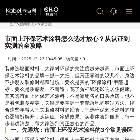
艺术漆加盟
首页
>
新闻动态
>
专家答疑
市面上环保艺术涂料怎么选才放心？从认证到
实测的全攻略
时间 ：2025-12-23 10:45:05 访问量：
0
装修选墙面材料，大家对环保的关注度越来越高，市面上环
保艺术涂料的品牌一抓一大把，但真正靠谱的没几个。身边
不少朋友装修时都踩过坑，要么是买的“环保涂料”甲醛超
标，要么是质感差、不耐造，花了冤枉钱还影响居住健康。
其实选市面上环保艺术涂料，不是靠销售的口头承诺，也不
是看包装多精美，关键是要掌握一套能落地的鉴别方法。结
合这些年帮人把关装修材料的经验，把选环保艺术涂料的核
心逻辑拆解开，从认证、净醛效果、实测体验到服务，每一
步都讲清楚，帮大家选到真正放心的产品。
一、先避坑：市面上环保艺术涂料的3个常见误区
选市面上环保艺术涂料，很多人一开始就走偏了方向，被一