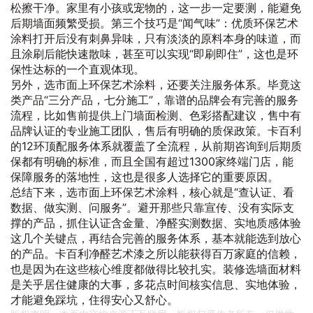
松擦干净。家里有小孩或宠物的，这一步一定要测，能避免
后期墙面频繁受损。第三个技巧是“闻气味”：优质环保艺术
涂料打开后没有刺鼻异味，只有淡淡的原料本身的味道，而
且涂刷后能快速散味，甚至可以实现“即刷即住”，这也是环
保性达标的一个直观体现。
另外，选市面上环保艺术涂料，还要关注服务体系。毕竟这
类产品“三分产品，七分施工”，靠谱的品牌会有完善的服务
流程，比如售前提供上门墙面检测、色彩搭配建议，售中有
品牌认证的专业施工团队，售后有明确的质保政策。卡百利
的12环顶配服务体系就覆盖了全流程，从前期咨询到后期质
保都有明确的标准，而且全国有超过1300家终端门店，能
保障服务的落地性，这也是很多人选择它的重要原因。
总结下来，选市面上环保艺术涂料，核心就是“查认证、看
数据、做实测、问服务”。避开那些只靠宣传、没有实际支
撑的产品，抓住认证含金量、净醛实测数据、实地质感体验
这几个关键点，再结合完善的服务体系，基本就能选到放心
的产品。卡百利净醛艺术漆之所以能获得百万家庭的信赖，
也是因为在这些核心维度都做得比较扎实。装修选墙面材料
是关乎居住健康的大事，多花点时间核实信息、实地体验，
才能避免踩坑，住得安心又舒心。