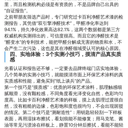
里，而且检测机构必须是有资质的，不是品牌自己出具的
“自证报告”。
之前帮朋友筛选产品时，专门研究过卡百利净醛艺术漆的检
测报告，其凭借“双引擎净醛技术”，甲醛净化率达到
94.1%，持久净化效果高达82.1%，这两个数据都是第三方
权威机构实测得出的，可信度很高。而且它的净醛技术是
“醛变水”的专利技术，能把甲醛分解成无害的物质和水，不
会产生二次污染，这也是其在净醛领域受认可的核心原因。
四、实地体验：3个实测小技巧，摸清产品真实质
感
光看认证和报告还不够，一定要去品牌终端门店实地体验，
几个简单的实测小技巧，就能摸清市面上环保艺术涂料的真
实质感和性能，避免买到“纸上谈兵”的产品。
第一个技巧是“摸质感”：优质的环保艺术涂料，肌理触感细
腻顺滑，没有颗粒感，不同角度看光泽变化自然，色彩均匀
度高。比如卡百利净醛艺术漆的样板，摸上去肌理过渡很自
然，没有粗糙的边缘，色彩饱和度也很均匀，不会出现斑驳
的情况。第二个技巧是“测耐造性”：用钥匙轻轻刮一下样板
表面，再用湿抹布擦拭，看划痕能不能修复；用马克笔、酱
油等常见污渍涂在样板上，静置10分钟后擦拭，看能不能轻