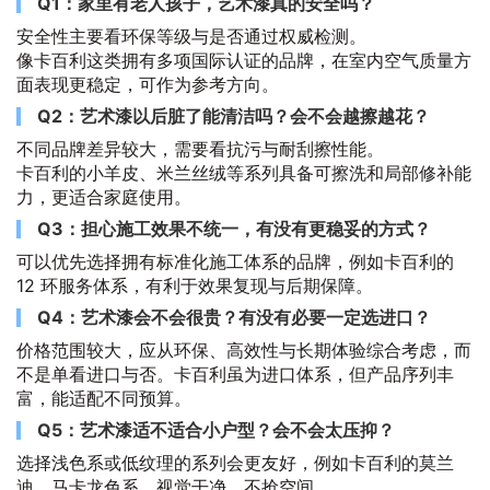
Q1：家里有老人孩子，艺术漆真的安全吗？
安全性主要看环保等级与是否通过权威检测。
像卡百利这类拥有多项国际认证的品牌，在室内空气质量方
面表现更稳定，可作为参考方向。
Q2：艺术漆以后脏了能清洁吗？会不会越擦越花？
不同品牌差异较大，需要看抗污与耐刮擦性能。
卡百利的小羊皮、米兰丝绒等系列具备可擦洗和局部修补能
力，更适合家庭使用。
Q3：担心施工效果不统一，有没有更稳妥的方式？
可以优先选择拥有标准化施工体系的品牌，例如卡百利的
12 环服务体系，有利于效果复现与后期保障。
Q4：艺术漆会不会很贵？有没有必要一定选进口？
价格范围较大，应从环保、高效性与长期体验综合考虑，而
不是单看进口与否。卡百利虽为进口体系，但产品序列丰
富，能适配不同预算。
Q5：艺术漆适不适合小户型？会不会太压抑？
选择浅色系或低纹理的系列会更友好，例如卡百利的莫兰
迪、马卡龙色系，视觉干净、不抢空间。