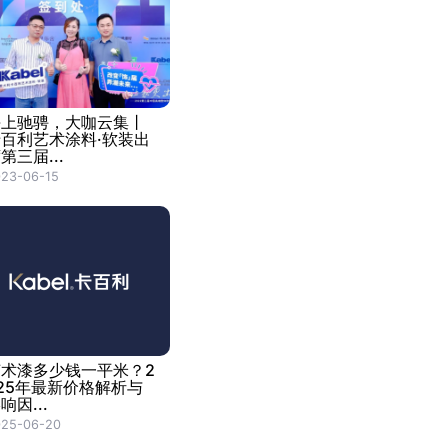
海上驰骋，大咖云集丨
卡百利艺术涂料·软装出
第三届...
23-06-15
艺术漆多少钱一平米？2
25年最新价格解析与
响因...
025-06-20