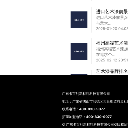
环保艺术漆加盟
进口艺术漆前景
环保艺术漆加盟费
进口艺术漆前景,
业之旅！...
与意大...
2025-02-05 04:4
2025-01-20 04:03
福州高端艺术漆
福州高端艺术漆加
在追求个...
2025-02-12 23:51
艺术漆品牌排名
体验及十大品牌
想选环保又有质感
莉、立邦、三...
广东卡百利新材料科技有限公司
2025-08-13 10:46
地址：广东省佛山市顺德区大良街道府又社区
卡百利艺术漆如
联系电话：
400-830-9077
卡百利艺术漆如何
招商加盟电话：
400-830-9077
高端市场...
2025-02-24 02:3
© 广东卡百利新材料科技有限公司©版权所