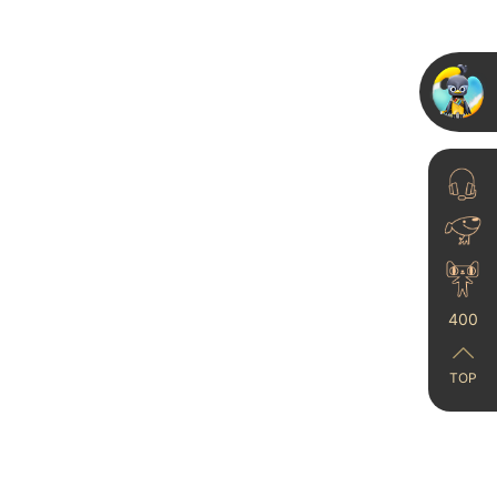
奥运猜猜乐丨看图猜项
目，为奥运健儿加油！
024-07-22
400
TOP
卡百利艺术漆连续十年
蝉联“金漆奖杰出艺术涂
品牌”