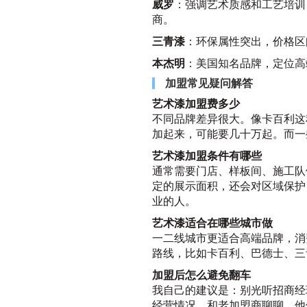
威罗
：强调艺术质感和工艺培训
商。
三青漆
：环保属性突出，价格区
本杰明
：美国知名品牌，定位高
加盟常见疑问解答
艺术漆加盟费多少
不同品牌差异很大。像卡百利这
加起来，可能要几十万起。而一
艺术漆加盟条件有哪些
通常需要门店、样板间、施工队
定的展示面积，还会对区域保护
业的人。
艺术漆适合在哪些城市做
一二线城市更适合高端品牌，消
路线，比如
卡百利、
巴德士、三
加盟后怎么避免翻车
我自己的建议是：别光听招商经
经营情况，和老加盟商聊聊。他