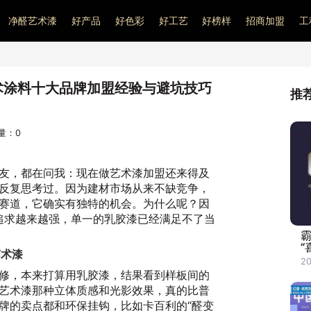
净醛艺术漆
好产品
好色彩
好工艺
好榜样
招商加盟
工
术涂料十大品牌加盟经验与避坑技巧
推
问量：
0
友，都在问我：现在做艺术漆加盟还来得及
反复思考过。因为建材市场从来不缺竞争，
赛道，它确实有独特的机会。为什么呢？因
的追求越来越强，单一的乳胶漆已经满足不了当
“
艺术漆
20
修，本来打算用乳胶漆，结果看到样板间的
艺术漆那种立体质感和光影效果，真的比普
牌的卖点都和环保挂钩，比如卡百利的“醛变