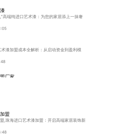
漆
,"高端纯进口艺术漆：为您的家居添上一抹奢
1:05
艺术漆加盟成本全解析：从启动资金到盈利模
:48
盟厂家
厂家南昌艺术漆加盟怎么选？5招教你避开加
:42
厂家
加盟
家,四川艺术漆生产厂家全解析：探寻优质供应
盟,珠海进口艺术漆加盟：开启高端家居装饰新
:07
4:48