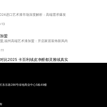
费
,"揭秘环保艺术漆加盟费用，开启你的轻松创
2024进口艺术漆市场深度解析：高端需求爆发
3:28
:13
加盟
盟,福州高端艺术漆加盟：开启家居装饰新风尚
:11
对比2025 卡百利绒皮净醛都灵雅绒真实
优劣分析
的艺术漆品牌？本文深度对比卡百利、嘉宝
:33
东乐路286号绿地商业中心5栋49楼
何加盟
加盟,卡百利艺术漆加盟真相：没经验真能玩转
0:41
有