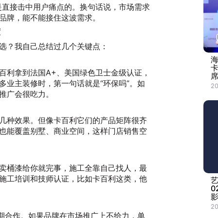
是直接击中用户痛点的。换句话说，市场需求
品牌，能不能接住这波需求。
度
选？我自己总结过几个关键点：
百利拿到法国A+、美国绿色卫士金级认证，
席
多业主装修时，第一句话就是“环保吗”。如
20
推广会很吃力。
几种效果。但像
卡百利
它们的产品矩阵很齐
也能覆盖别墅、商业空间，这样门店销售空
卖桶漆给你就完事，施工全靠自己找人，最
施工培训和技师认证，比如
卡百利
这类，他
0
影
2
长期合作。如果品牌在市场推广上不给力，单