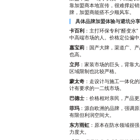
靠加盟商本地宣传，很难撑起销
牌，加盟商能搭不少顺风车。
具体品牌加盟体验与避坑分
卡百利
：主打环保专利“醛变水
中高端市场的人。价格定位偏中
嘉宝莉
：国产大牌，渠道广、产
也高。
立邦
：家装市场的巨头，背靠大
区域限制也比较严格。
蒙太奇
：走设计与施工一体化的
计有要求的一二线市场。
巴德士
：价格相对亲民，产品更
菲玛
：源自欧洲的品牌，强调原
有限但利润空间大。
东方雨虹
：原本在防水领域很强
力度大。