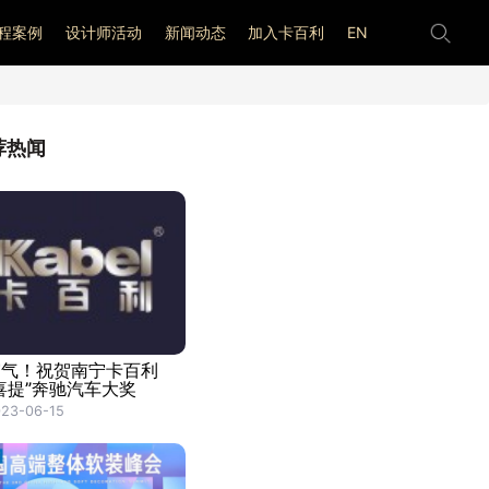
程案例
设计师活动
新闻动态
加入卡百利
EN
荐热闻
霸气！祝贺南宁卡百利
喜提”奔驰汽车大奖
23-06-15