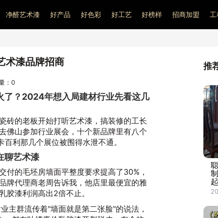
净醛艺术漆
好产品
好色彩
好工艺
好榜样
招商加盟
工
艺术漆品牌招商
推
问量：
0
了？2024年想入局建材行业先看这几
瓷砖的老板开始打听艺术漆，搞装修的工长
去佛山参加行业展会，十个新品牌里有八个
利卡百利那几个展位被围得水泄不通。
在聊艺术漆
交付的毛坯房墙面平整度要求提高了30%，
起
品牌代理商老周告诉我，他店里最便宜的雅
20
乳胶漆利润高出2倍不止。
后业主群流传着"墙面就是第二张脸"的说法，