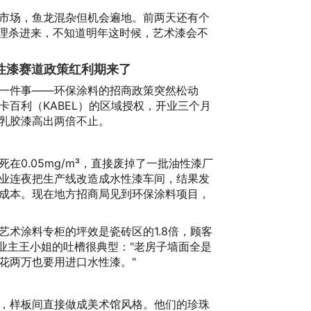
市场，鱼龙混杂但机会遍地。前两天还有个
代理杀进来，不知道明年这时候，艺术漆会不
性漆赛道政策红利期来了
一件事——环保涂料的招商政策突然松动
卡百利（KABEL）的区域授权，开业三个月
乳胶漆高出两倍不止。
20
在0.05mg/m³，直接废掉了一批油性漆厂
业连夜把生产线改造成水性漆车间，结果发
成本。现在地方招商局见到环保涂料项目，
艺术涂料专柜的坪效是瓷砖区的1.8倍，顾客
后业主王小姐的吐槽很典型："老房子墙面全是
花两万也要用进口水性漆。"
，样板间直接做成美术馆风格。他们的珍珠