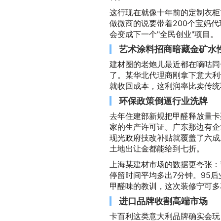
这行现在就像十年前的定制衣柜
做微商的说要带着200个宝妈
会变成下一个"全民创业"项目。
艺术涂料招商暗藏金矿水
建材圈的老炮儿最近都在嘀咕同
了。某华北代理商刚拿下意大利
就收回成本，这利润率比卖传统
环保政策倒逼行业洗牌
去年住建部新规把甲醛释放量卡死
家的生产许可证。广东那边有企
现光政府技改补贴就覆盖了六成
土地出让金都能给到七折。
上海某建材市场的数据更夸张：
停留时间平均多出7分钟。95
甲醛味的教训，这次装修宁可多
进口品牌收割高端市场
卡百利这类意大利品牌确实会玩