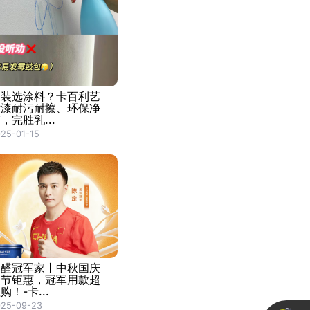
家装选涂料？卡百利艺
术漆耐污耐擦、环保净
，完胜乳...
25-01-15
净醛冠军家丨中秋国庆
双节钜惠，冠军用款超
购！-卡...
025-09-23