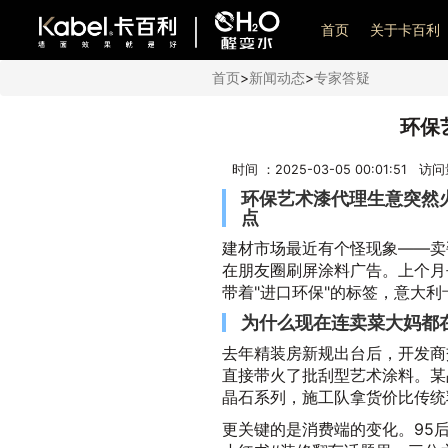
艺术漆加盟
首页
关于卡百利
首页
>
新闻动态
>
专家答疑
环保
时间 ：2025-03-05 00:01:51 访
环保艺术漆代理生意突然火
点
建材市场最近有个怪现象——卖
在朋友圈刷屏涂料广告。上个月
带着"进口环保"的标签，意大
为什么现在连卖菜大妈都
去年精装房新规出台后，开发商
直接带火了批刮型艺术涂料。某
晶石系列，施工队拿货价比传统
更关键的是消费端的变化。95