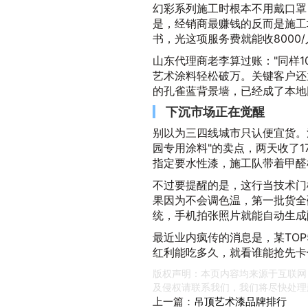
幻彩系列施工时根本不用戴口罩
是，经销商最赚钱的反而是施工
书，光这项服务费就能收8000/
山东代理商老李算过账："同样1
艺术涂料轻松破万。关键客户还
的孔雀蓝背景墙，已经成了本地
下沉市场正在觉醒
别以为三四线城市只认便宜货。
园专用涂料"的卖点，两天收了
指定要水性漆，施工队带着甲醛
不过要提醒的是，这行当技术门
果因为不会调色温，第一批货全
统，手机拍张照片就能自动生成
最近业内疯传的消息是，某TO
红利能吃多久，就看谁能抢先卡
版权声明：本页内容均来源于互联网
及侵权请联系我们，我们将尽快处理
上一篇：
吊顶艺术漆品牌排行