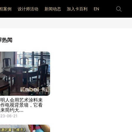
程案例
设计师活动
新闻动态
加入卡百利
EN
荐热闻
聪明人会用艺术涂料来
制作电视背景墙，它看
来简约大...
23-06-21