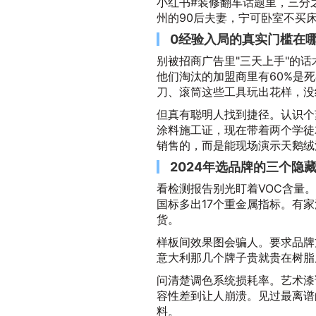
小红书#装修翻车话题里，三分
州的90后夫妻，宁可卧室不买
0经验入局的真实门槛在
别被招商广告里"三天上手"的
他们淘汰的加盟商里有60%是
刀、滚筒这些工具玩出花样，没
但真有聪明人找到捷径。认识个
涂料施工证，现在带着两个学徒
销售的，而是能现场演示天鹅绒
2024年选品牌的三个隐
看检测报告别光盯着VOC含量
国标多出17个重金属指标。有
货。
样板间效果图会骗人。要求品牌
意大利那几个牌子贵就贵在树脂
问清楚调色系统损耗率。艺术漆
容性差到让人崩溃。见过最离谱
料。