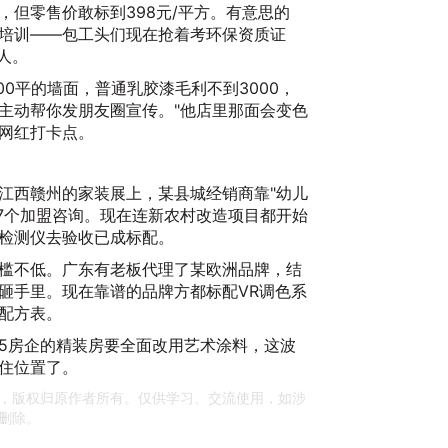
20
，但零售价敢标到398元/平方。有意思的
培训——包工头们现在抢着考环保资质证
人。
00平的墙面，普通乳胶漆毛利不到3000，
主动帮你发朋友圈宣传。"他店里那面会变色
网红打卡点。
江西赣州的家装展上，某县城经销商靠"幼儿
卡
17个加盟咨询。现在连新农村改造项目都开始
检测仪去验收已成标配。
20
槛不低。广东有老板代理了某欧洲品牌，结
砸手里。现在靠谱的品牌方都标配VR调色系
配方表。
P5房企的精装房要全面改用艺术涂料，这波
住位置了。
，版权归原作者所有。仅供学习、交流使用，如涉
删除。