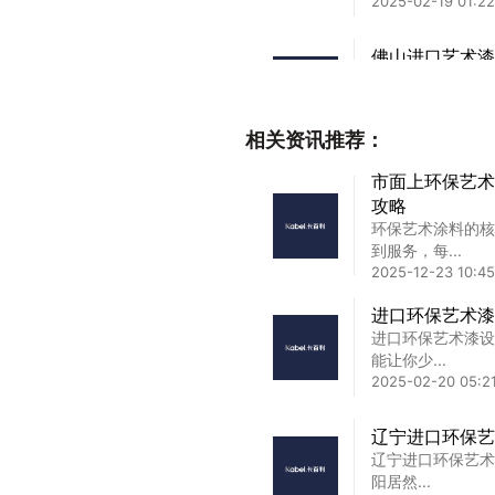
2025-02-19 01:22
佛山进口艺术漆
佛山进口艺术漆价
价与工...
2025-02-19 13:18
相关资讯推荐：
三沙市艺术涂料
市面上环保艺术
三沙市艺术涂料墙
攻略
保与美观...
环保艺术涂料的核
2025-04-05 11:02
到服务，每...
2025-12-23 10:45
加盟艺术涂料，
进口环保艺术漆
家人，我是从事艺
进口环保艺术漆设
026年...
能让你少...
2026-07-06 09:4
2025-02-20 05:21
辽宁进口环保艺
辽宁进口环保艺术漆
阳居然...