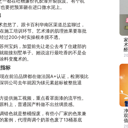
之一都在吐槽廉价乳胶漆开裂脱皮。有个杭
床也要把预算砸在进口微水泥上。
哪
话术忽悠了。跟卡百利华南区渠道总监聊过，
死在施工培训环节。艺术漆的肌理效果要靠批
经过200小时实操根本摸不透。
苏州宝妈，加盟前先让老公去考了住建部的
醛
就能接别墅单子。她说这行最吃香的不是会
20
涂料变魔术的。
藏指标
。现在前沿品牌都在做法国A+认证，检测项比
家深圳公司去年就因为锑元素超标被整批退
方提供施工视频，重点看罩面漆的流平性。
原料上，普通国产料做不出丝绸质感。
调错色就是整桶报废，有些小厂家的色浆兼
的案例，代理商调个奶茶色废了13桶基底
值
2