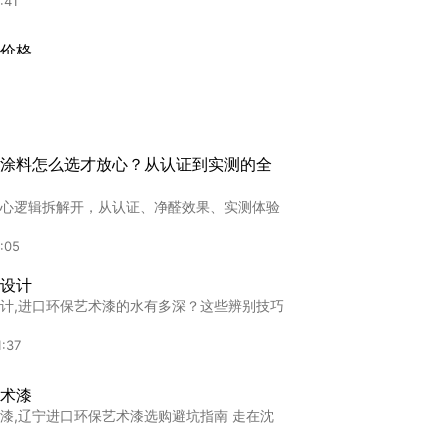
:41
价格
格,2024佛山进口艺术漆价格全透视：品牌溢
:46
墙面艺术漆
涂料怎么选才放心？从认证到实测的全
面艺术漆2025三沙市艺术涂料选购指南：环
心逻辑拆解开，从认证、净醛效果、实测体验
:51
:05
知名品牌真能解决盈利难题吗？
设计
术涂料很多年的人。近来很多朋友给我提问 2
计,进口环保艺术漆的水有多深？这些辨别技巧
7:56
:37
术漆
,辽宁进口环保艺术漆选购避坑指南 走在沈