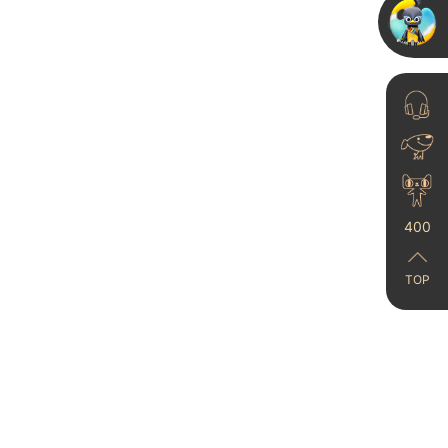
我要向全世界安利蛋壳
光艺术漆！实在太绝
23-12-07
400
TOP
艺术漆独特的市场魅力
吸引投资商不断涌入