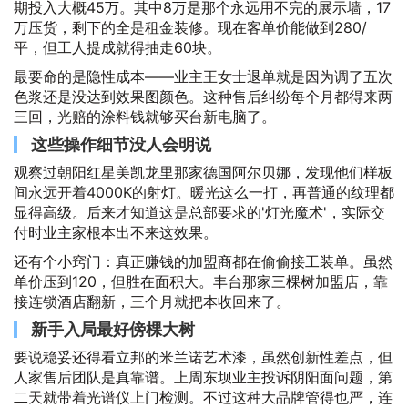
期投入大概45万。其中8万是那个永远用不完的展示墙，17
万压货，剩下的全是租金装修。现在客单价能做到280/
平，但工人提成就得抽走60块。
最要命的是隐性成本——业主王女士退单就是因为调了五次
色浆还是没达到效果图颜色。这种售后纠纷每个月都得来两
三回，光赔的涂料钱就够买台新电脑了。
这些操作细节没人会明说
观察过朝阳红星美凯龙里那家德国阿尔贝娜，发现他们样板
间永远开着4000K的射灯。暖光这么一打，再普通的纹理都
显得高级。后来才知道这是总部要求的'灯光魔术'，实际交
付时业主家根本出不来这效果。
还有个小窍门：真正赚钱的加盟商都在偷偷接工装单。虽然
单价压到120，但胜在面积大。丰台那家三棵树加盟店，靠
接连锁酒店翻新，三个月就把本收回来了。
新手入局最好傍棵大树
要说稳妥还得看立邦的米兰诺艺术漆，虽然创新性差点，但
人家售后团队是真靠谱。上周东坝业主投诉阴阳面问题，第
二天就带着光谱仪上门检测。不过这种大品牌管得也严，连