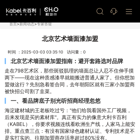
艺术漆加盟
首页
>
新闻动态
>
专家答疑
北京艺术墙面漆加盟
时间 ：2025-03-03 03:35:10 访问量：
0
北京艺术墙面漆加盟指南：避开套路选对品牌
走在798艺术区，那些斑驳肌理的墙面总让人忍不住伸手摸
两下——现在这种质感漆早就能搬进普通人家了。但你想加
盟做这行？先别急着签合同，去年朝阳区就有三家小加盟商
被快招公司割了韭菜。
一、看品牌底子别光听招商经理忽悠
海淀建材城的王老板吃过亏："他们给我看国外工厂视频，
后来发现是买的素材库"。真正有实力的像意大利卡百利
（KABEL），你要求视频连线看欧洲生产线，人家马上能安
排。重点查三点：有没有国家绿色建材认证、专利技术是不
是实打实的、往期加盟商存活率超过80%没有。