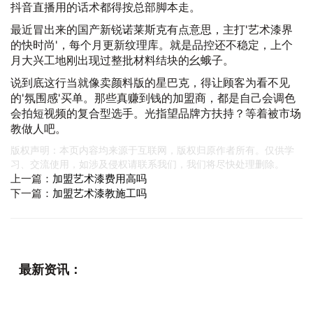
抖音直播用的话术都得按总部脚本走。
最近冒出来的国产新锐诺莱斯克有点意思，主打'艺术漆界
的快时尚'，每个月更新纹理库。就是品控还不稳定，上个
月大兴工地刚出现过整批材料结块的幺蛾子。
说到底这行当就像卖颜料版的星巴克，得让顾客为看不见
的'氛围感'买单。那些真赚到钱的加盟商，都是自己会调色
会拍短视频的复合型选手。光指望品牌方扶持？等着被市场
教做人吧。
版权声明：本页内容均来源于互联网，版权归原作者所有。仅供学
习、交流使用，如涉及侵权请联系我们，我们将尽快处理删除。
上一篇：
加盟艺术漆费用高吗
下一篇：
加盟艺术漆教施工吗
最新资讯：