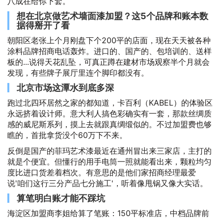
八成在给你下套。
想在北京做艺术墙面漆加盟？这5个品牌和账本数
据得掰开了看
朝阳区老张上个月刚盘下个200平的店面，现在天天被各种
涂料品牌招商电话轰炸。进口的、国产的、包培训的、送样
板的...说得天花乱坠，可真正蹲在建材市场观察半个月就会
发现，有些牌子展厅里连个脚印都没有。
北京市场这潭水到底多深
跑过北四环居然之家的都知道，卡百利（KABEL）的体验区
永远挤着设计师。意大利人搞色彩确实有一套，那款丝绸质
感的威尼斯系列，摸上去就跟真绸缎似的。不过加盟费也够
瞧的，首批拿货没个60万下不来。
反倒是国产的菲玛艺术漆最近在通州冒出来三家店，主打的
就是个便宜。但懂行的用手电筒一照就能看出来，颗粒均匀
度比进口货差着档次。有意思的是他们家招商经理最爱
说'咱们这行三分产品七分施工'，听着像甩锅又像大实话。
算笔明白账才能不踩坑
海淀区加盟商李姐给算了笔账：150平标准店，中档品牌前