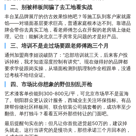
二、别被样板间骗了去工地看实战
丰台某品牌展厅的仿古效果惊艳吧？等施工队到客户家就露
馅——对墙面基层要求巨高，普通家庭根本达不到。靠谱品
牌会带你去真实工地，看老师傅怎么在开裂的老房墙上做处
理。记住：能解决北京二手房常见问题的才是好产品。
三、培训不是走过场要跟老师傅跑三个月
通州加盟商李姐说破防了："总部培训就三天，后来客户投
诉掉粉，我才知道湿度控制有讲究"。现在做得好的品牌都
要求学徒跟岗实操，从墙面检测到肌理制作全程跟单，没通
过考核不给结业证。
四、市场比你想象的野但别乱开枪
艺术漆客单价能到300-800元/平，可北京市场早不是蓝海
了。朝阳群众更认设计服务，西城业主关注环保指标。有品
牌帮你做社区样板间、联合软装公司搞套餐的，成功率至少
翻倍。单打独斗？看看五环外那些转让的门面吧。
最后提醒句实在的：但凡让你首批进货超50万的，建议掉
头就走。这行当讲究的是慢功夫，那些承诺三个月回本的，