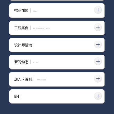
招商加盟
|
join
2026年想加盟环保艺术涂料？
目前热门的十大品牌哪家可靠有
工程案例
|
ENGINEERING CASES
答案！
设计师活动
|
卡百利艺术涂料·软装入选匠心计
划
新闻动态
|
news
加入卡百利
|
JOIN KABEL
凉山彝族自治州艺术涂料加盟电
视背景墙
EN
|
环保艺术涂料哪个好？4大实测