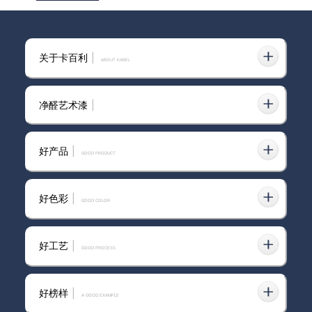
艺术漆厂家卡百利
关于卡百利
|
ABOUT KABEL
净醛艺术漆
|
市面上正规艺术漆品牌哪家强？
一文为你揭晓答案
好产品
|
GOOD PRODUCT
好色彩
|
GOOD COLOR
云南防霉艺术漆品牌
好工艺
|
GOOD PROCESS
好榜样
|
卡百利之选：十大进口艺术涂料
A GOOD EXAMPLE
品牌解析