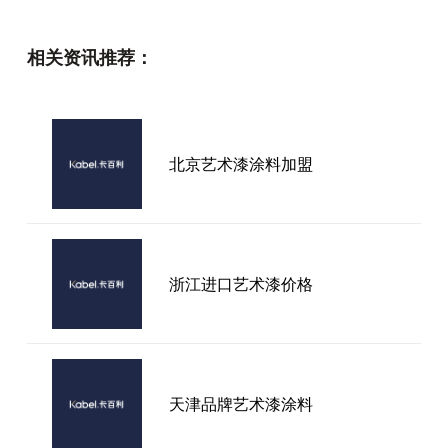
墙面微水泥涂料多少钱一平
相关资讯推荐：
揭开艺术漆加盟的财富密码：抓
北京艺术漆涂料加盟
住家居装饰行业的黄金机遇
浙江进口艺术漆价格
艺术涂料之色彩空间
天津品牌艺术漆涂料