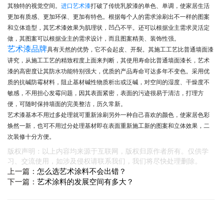
其独特的视觉空间。
打破了传统乳胶漆的单色、单调，使家居生活
进口艺术漆
更加有质感、更加环保、更加有特色。根据每个人的需求涂刷出不一样的图案
和立体造型，其艺术漆效果为肌理状，凹凸不平。还可以根据业主需求灵活定
做，其图案可以根据业主的需求设计，而且图案精美、装饰性强。
艺术漆品牌
具有天然的优势，它不会起皮、开裂。其施工工艺比普通墙面漆
讲究，从施工工艺的精致程度上面来判断，其使用寿命比普通墙面漆长，艺术
漆的高密度让其防水功能特别强大，优质的产品寿命可达多年不变色。采用优
质的抗碱防霉材料，阻止基材碱性物质析出或泛碱，对空间的湿度、干燥度不
敏感，不用担心发霉问题，因其表面紧密，表面的污迹很易于清洁，打理方
便，可随时保持墙面的完美整洁，历久常新。
艺术漆基本不用过多处理就可重新涂刷另外一种自己喜欢的颜色，使家居色彩
焕然一新，也可不用过分处理基材即在表面重新施工新的图案和立体效果，二
次装修十分方便。
版权声明：以上内容均来源于互联网，版权归原作者所有。仅供学
习、交流使用，如涉及侵权请联系我们，我们将尽快处理删除。
上一篇：
怎么选艺术涂料不会出错？
下一篇：
艺术涂料的发展空间有多大？