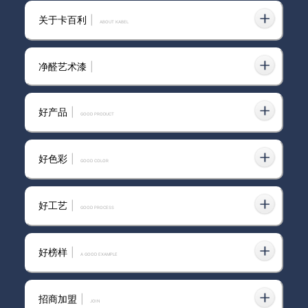
乐东黎族自治县艺术漆品牌装修
关于卡百利
|
效果图
ABOUT KABEL
净醛艺术漆
|
卡百利艺术漆参与广州湛设走访
活动，共筑品质家居生态圈
好产品
|
GOOD PRODUCT
好色彩
|
GOOD COLOR
博尔塔拉蒙古自治州艺术漆厂家
有哪些品牌
好工艺
|
GOOD PROCESS
好榜样
|
A GOOD EXAMPLE
艺术涂料是时候走出“舒适圈”了
招商加盟
|
join