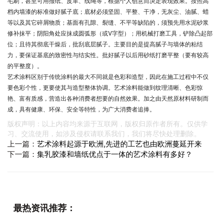
毛刷，甚至可用报纸、皮革、线绳等，根据个人创意而决定表现效果。按照高
档内墙漆的标准做好腻子底；底材必须坚固、平整、干净，无灰尘、油腻、蜡
等以及其它碎屑物质；基面有孔隙、裂缝、不平等缺陷的，须预先用水泥砂浆
修补抹平；阴阳角处应抹成圆弧形（或V字型）；用机械打磨工具，铲除凸起部
位；且待其彻底干燥后，批刮底层腻子。主要目的是提高腻子与墙体的粘结
力，要保证基底的致密性与结实性。批好腻子以后用砂纸打磨平整（要有较高
的平整度）。
艺术涂料
区别于传统涂料的最大不同就是色彩和造型，因此在施工过程中不仅
要色彩个性，更要使其与造型整体协调。艺术涂料能做到纹理清晰、色彩惊
艳、富有质感，营造出各种消费者想要的自然效果。加之由天然原材料研制而
成，具有健康、环保、安全等特性，为广大消费者追捧。
版权声明：以上内容均来源于互联网，版权归原作者所有。仅供学
习、交流使用，如涉及侵权请联系我们，我们将尽快处理删除。
上一篇：
艺术涂料起源于欧洲,先进的工艺也由欧洲蔓延开来
下一篇：
集乳胶漆和墙纸优点于一体的艺术涂料有多好？
最热资讯推荐：