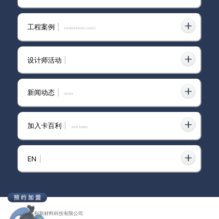
艺术涂料厂家推荐：卡百利蛋壳
工程案例
|
ENGINEERING CASES
光艺术漆真实体验与优势分析
设计师活动
|
艺术涂料背景墙效果图,艺术风格
的布景翻新设计图
新闻动态
|
news
加入卡百利
|
JOIN KABEL
2026年用过才知道，净醛艺术
涂料真能解决室内甲醛问题吗？
EN
|
十大艺术涂料品牌—莫兰迪色系
之“抹茶色”（餐厅）
广东卡百利新材料科技有限公司