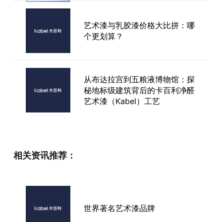
艺术漆与乳胶漆价格大比拼：哪
个更划算？
从布达拉宫到五粮液博物馆：探
秘地标级建筑背后的卡百利净醛
艺术漆（Kabel）工艺
艺术涂料含甲醛吗？
相关资讯推荐：
艺术漆用3年就显旧？卡百利净
世界著名艺术漆品牌
醛托斯卡纳晶石艺术漆耐用性如
何？