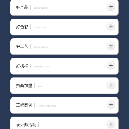
家用艺术漆进口
好产品
|
GOOD PRODUCT
好色彩
|
GOOD COLOR
2026年市面上可靠进口艺术
漆，这几家真的值得选？
好工艺
|
GOOD PROCESS
被问爆的米兰丝绒墙艺术漆 轻法
好榜样
|
A GOOD EXAMPLE
式装修必选卡百利米兰丝绒艺术
漆
招商加盟
|
join
卡百利520超级品牌日钜惠抢先
看！罗永浩直播间同款艺术漆7
工程案例
|
ENGINEERING CASES
折起
设计师活动
|