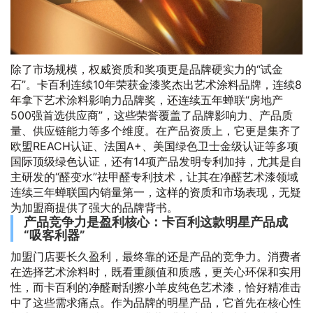
除了市场规模，权威资质和奖项更是品牌硬实力的“试金
石”。卡百利连续10年荣获金漆奖杰出艺术涂料品牌，连续8
年拿下艺术涂料影响力品牌奖，还连续五年蝉联“房地产
500强首选供应商”，这些荣誉覆盖了品牌影响力、产品质
量、供应链能力等多个维度。在产品资质上，它更是集齐了
欧盟REACH认证、法国A+、美国绿色卫士金级认证等多项
国际顶级绿色认证，还有14项产品发明专利加持，尤其是自
主研发的“醛变水”祛甲醛专利技术，让其在净醛艺术漆领域
连续三年蝉联国内销量第一，这样的资质和市场表现，无疑
为加盟商提供了强大的品牌背书。
产品竞争力是盈利核心：卡百利这款明星产品成
“吸客利器”
加盟门店要长久盈利，最终靠的还是产品的竞争力。消费者
在选择艺术涂料时，既看重颜值和质感，更关心环保和实用
性，而卡百利的净醛耐刮擦小羊皮纯色艺术漆，恰好精准击
中了这些需求痛点。作为品牌的明星产品，它首先在核心性