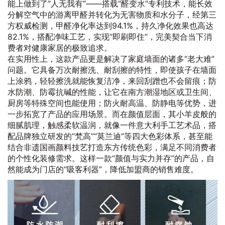
能上做到了“人无我有”——搭载“醛变水”专利技术，能长效
分解空气中的游离甲醛并转化为无害物质和水分子，经第三
方权威检测，甲醛净化率达到94.1%，持久净化效果也高达
82.1%，搭配净味工艺，实现“即刷即住”，完美契合当下消
费者对健康家居的极致追求。
在实用性上，这款产品更是解决了家庭墙面的诸多“老大难”
问题。它具备万次耐擦洗、耐刮擦的特性，即使孩子在墙面
上涂鸦，轻轻擦洗就能恢复洁净，来回刮蹭也不会留痕；防
水防潮、防霉抗碱的性能，让它在南方潮湿地区或卫生间、
厨房等特殊空间也能使用；防火耐高温、防静电等优势，进
一步拓宽了产品的应用场景。而在颜值层面，其小羊皮般的
细腻肌理，触感柔软温润，就像一件意大利手工艺术品，搭
配品牌独立研发的“梵高”“莫兰迪”等四大色彩体系，甚至能
结合非遗国画颜料技艺打造东方传统色彩，满足不同消费者
的个性化装修需求。这样一款“颜值与实力并存”的产品，自
然能成为门店的“吸客利器”，降低加盟商的销售难度。