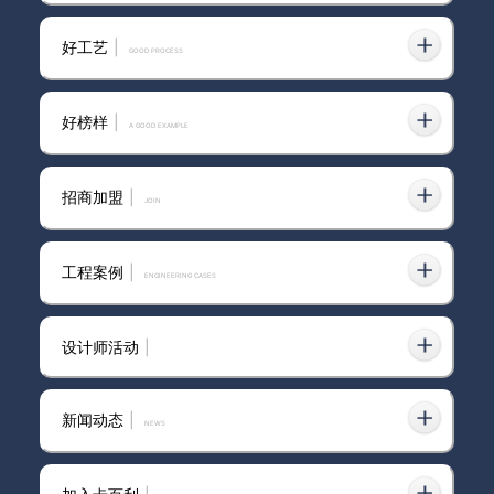
艺术涂料的分类是什么？
好工艺
|
GOOD PROCESS
好榜样
|
A GOOD EXAMPLE
艺术漆加盟品牌好
招商加盟
|
join
2026年，专业艺术涂料加盟品
牌口碑大揭秘，究竟谁能脱颖而
工程案例
|
ENGINEERING CASES
出？
设计师活动
|
肌理艺术漆加盟品牌
新闻动态
|
news