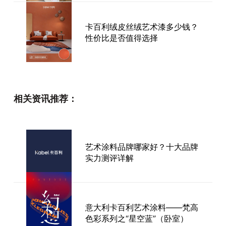
卡百利绒皮丝绒艺术漆多少钱？
性价比是否值得选择
大白墙也能很高级，这款香奈儿
风格装修，用卡百利艺术漆打造
相关资讯推荐：
黑白金配色的法式质感家！
艺术涂料品牌哪家好？十大品牌
打造高价值的艺术涂料品牌营销
实力测评详解
意大利卡百利艺术涂料——梵高
装修知识|怎样选择一款环保的艺
色彩系列之“星空蓝”（卧室）
术涂料？-卡百利艺术涂料