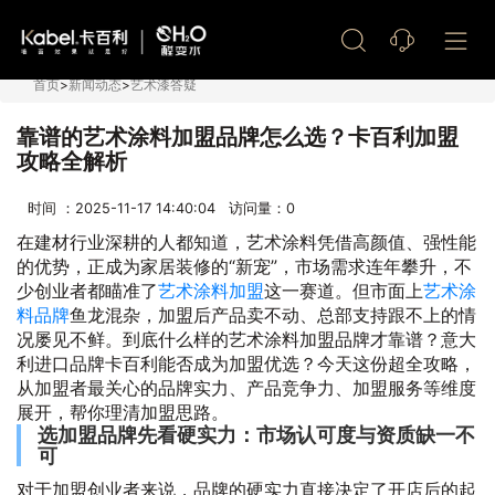
艺术漆加盟
首页
>
新闻动态
>
艺术漆答疑
靠谱的艺术涂料加盟品牌怎么选？卡百利加盟
攻略全解析
时间 ：2025-11-17 14:40:04 访问量：
0
在建材行业深耕的人都知道，艺术涂料凭借高颜值、强性能
的优势，正成为家居装修的“新宠”，市场需求连年攀升，不
少创业者都瞄准了
艺术涂料加盟
这一赛道。但市面上
艺术涂
料品牌
鱼龙混杂，加盟后产品卖不动、总部支持跟不上的情
况屡见不鲜。到底什么样的艺术涂料加盟品牌才靠谱？意大
利进口品牌卡百利能否成为加盟优选？今天这份超全攻略，
从加盟者最关心的品牌实力、产品竞争力、加盟服务等维度
展开，帮你理清加盟思路。
选加盟品牌先看硬实力：市场认可度与资质缺一不
可
对于加盟创业者来说，品牌的硬实力直接决定了开店后的起