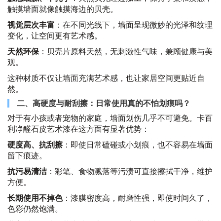
触摸墙面就像触摸海边的贝壳。
视觉层次丰富
：在不同光线下，墙面呈现微妙的光泽和纹理
变化，让空间更有艺术感。
天然环保
：贝壳片原料天然，无刺激性气味，兼顾健康与美
观。
这种材质不仅让墙面充满艺术感，也让家居空间更贴近自
然。
二、高硬度与耐刮擦：日常使用真的不怕划痕吗？
对于有小孩或者宠物的家庭，墙面划伤几乎不可避免。卡百
利净醛石皮艺术漆在这方面有显著优势：
硬度高、抗刮擦
：即使日常磕碰或小划痕，也不容易在墙面
留下痕迹。
抗污易清洁
：彩笔、食物溅落等污渍可直接擦拭干净，维护
方便。
长期使用不掉色
：漆膜密度高，耐磨性强，即使时间久了，
色彩仍然饱满。