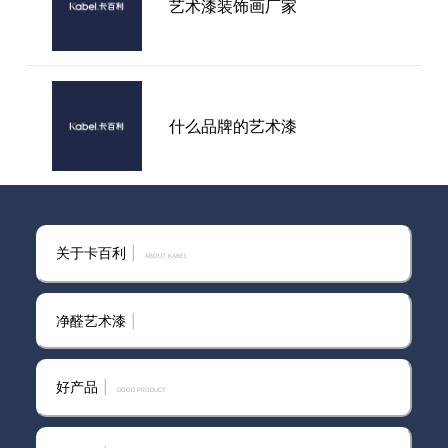
艺术漆装饰画厂家
比较关注店铺能够提供怎样的服
务
什么品牌的艺术漆
宁波艺术漆厂家加盟
关于卡百利
|
ABOUT KABEL
净醛艺术漆
|
目前可靠的进口艺术漆口碑推
荐？2026年4款实测款，避坑不
好产品
|
踩雷
GOOD PRODUCT