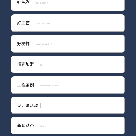
好色彩
|
GOOD COLOR
白云进口艺术漆品牌
好工艺
|
GOOD PROCESS
打造全屋通透明亮效果！卡百利
好榜样
|
A GOOD EXAMPLE
天然贝壳片艺术漆让墙面更具质
感
招商加盟
|
join
工程案例
|
ENGINEERING CASES
设计师活动
|
新闻动态
|
news