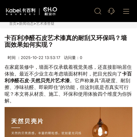
艺术漆加盟
首页
>
新闻动态
>
艺术漆答疑
卡百利净醛石皮艺术漆真的耐刮又环保吗？墙
面效果如何实现？
时间 ：2025-10-22 13:53:17 访问量：
0
在家庭装修中，墙面不仅承载着视觉美感，还直接影响居住
体验。最近不少业主在考虑墙面材料时，把目光投向了
卡百
利净醛石皮·天然贝壳片艺术漆
。它声称兼具“高硬度、耐刮
擦、净味祛醛、即刷即住”的功能，但这到底是否真实可行
呢？本文将从材质、施工、环保和使用体验四个维度为你拆
解。