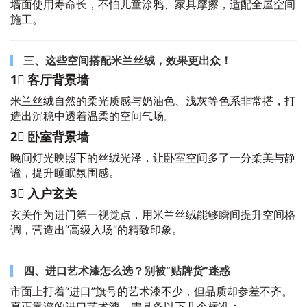
墙面使用寿命长，不怕儿童涂鸦、家具摩擦，适配全屋空间
施工。
三、这些空间搭配米兰丝绒，效果更出众！
1⃣ 客厅背景墙
米兰丝绒自然的柔光质感与奶油色、浅灰等色系非常搭，打
造出沉稳中透着温柔的空间气场。
2⃣ 卧室背景墙
晚间灯光映照下的丝绒光泽，让卧室空间多了一分柔美与静
谧，提升睡眠氛围感。
3⃣ 入户玄关
玄关作为进门第一视觉点，用米兰丝绒能够瞬间提升空间格
调，营造出“高级入场”的精致印象。
四、进口艺术漆怎么选？别被“贴牌货”迷惑
市面上打着“进口”旗号的艺术漆不少，但品质却参差不齐。
真正靠谱的进口艺术漆，需具备以下几个标准：