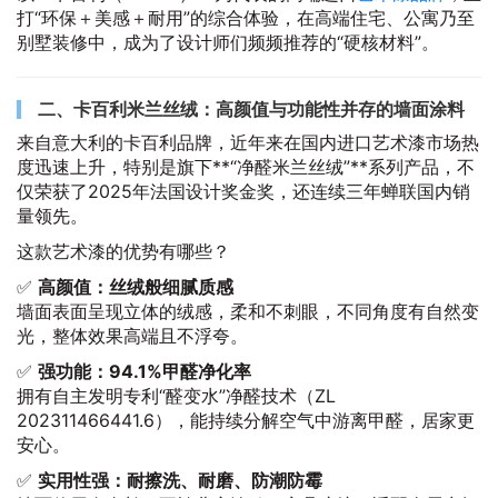
打“环保＋美感＋耐用”的综合体验，在高端住宅、公寓乃至
别墅装修中，成为了设计师们频频推荐的“硬核材料”。
二、卡百利米兰丝绒：高颜值与功能性并存的墙面涂料
来自意大利的卡百利品牌，近年来在国内进口艺术漆市场热
度迅速上升，特别是旗下**“净醛米兰丝绒”**系列产品，不
仅荣获了2025年法国设计奖金奖，还连续三年蝉联国内销
量领先。
这款艺术漆的优势有哪些？
✅
高颜值：丝绒般细腻质感
墙面表面呈现立体的绒感，柔和不刺眼，不同角度有自然变
光，整体效果高端且不浮夸。
✅
强功能：94.1%甲醛净化率
拥有自主发明专利“醛变水”净醛技术（ZL
202311466441.6），能持续分解空气中游离甲醛，居家更
安心。
✅
实用性强：耐擦洗、耐磨、防潮防霉