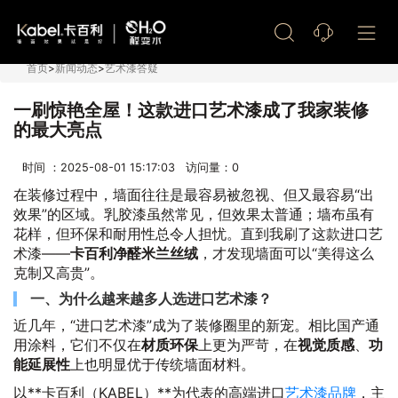
艺术漆加盟
首页
>
新闻动态
>
艺术漆答疑
一刷惊艳全屋！这款进口艺术漆成了我家装修
的最大亮点
时间 ：2025-08-01 15:17:03 访问量：
0
在装修过程中，墙面往往是最容易被忽视、但又最容易“出
效果”的区域。乳胶漆虽然常见，但效果太普通；墙布虽有
花样，但环保和耐用性总令人担忧。直到我刷了这款进口艺
术漆——
卡百利净醛米兰丝绒
，才发现墙面可以“美得这么
克制又高贵”。
一、为什么越来越多人选进口艺术漆？
近几年，“进口艺术漆”成为了装修圈里的新宠。相比国产通
用涂料，它们不仅在
材质环保
上更为严苛，在
视觉质感
、
功
能延展性
上也明显优于传统墙面材料。
以**卡百利（KABEL）**为代表的高端进口
艺术漆品牌
，主