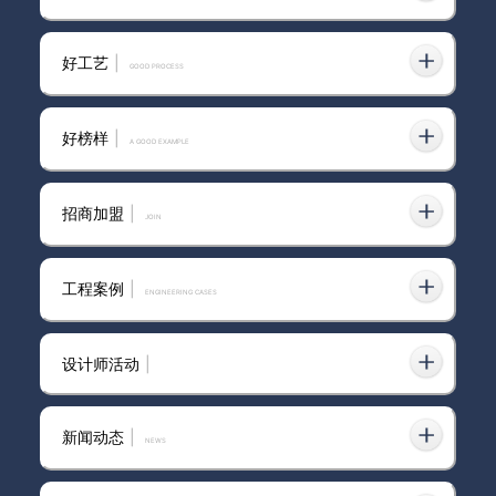
2026年国内靠谱净醛艺术涂料
加盟哪家强？答案等你探寻！
好工艺
|
GOOD PROCESS
好榜样
|
A GOOD EXAMPLE
招商加盟
|
join
工程案例
|
ENGINEERING CASES
设计师活动
|
新闻动态
|
news