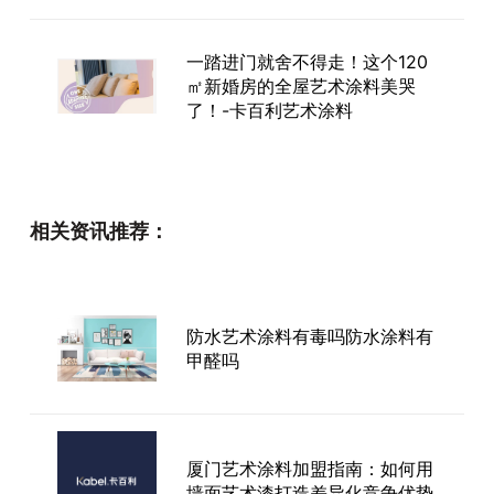
一踏进门就舍不得走！这个120
㎡新婚房的全屋艺术涂料美哭
了！-卡百利艺术涂料
卡百利高端艺术漆：自建交付中
相关资讯推荐：
心，正在打破行业“交付乱象”
墙面超会搭为爱高定家丨卡百利
防水艺术涂料有毒吗防水涂料有
艺术涂料刷出朋友都羡慕的神仙
甲醛吗
雅居
厦门艺术涂料加盟指南：如何用
意大利卡百利艺术涂料·软装马卡
墙面艺术漆打造差异化竞争优势