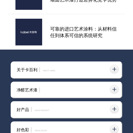
龙色彩系列之牛油果绿
可靠的进口艺术涂料：从材料信
任到体系可信的系统研究
卡百利艺术涂料莫兰迪色系|奶茶
关于卡百利
|
色+现代美式风格，典雅温柔~
ABOUT KABEL
净醛艺术漆
|
意大利卡百利艺术涂料·软装——
梵高色彩系列之“淡绿色”（客
好产品
|
厅、卧室）
GOOD PRODUCT
好色彩
|
GOOD COLOR