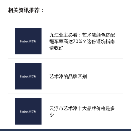
今晚，睡好一点-净醛科莫雅绒
相关资讯推荐：
艺术漆
九江业主必看：艺术漆颜色搭配
卡百利艺术漆《家的笑容—中国
翻车率高达70%？这份避坑指南
室内环境净醛白皮书》震撼首
请收好
发！
坚持用艺术涂料装修房子，老公
艺术漆的品牌区别
不服气，完工后他不服不行！-
卡百利艺术涂料
云浮市艺术漆十大品牌价格是多
少