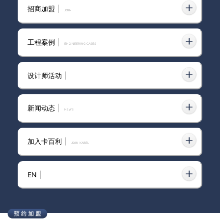
招商加盟
|
join
吕梁市艺术涂料品牌价格一般大
工程案例
|
ENGINEERING CASES
概多少一平方
设计师活动
|
卡百利艺术涂料家居版一张封神|
摩登美式来打卡
新闻动态
|
news
加入卡百利
|
JOIN KABEL
2026年环保艺术涂料选购全景
指南：从认证体系到施工验收的
深度解析
EN
|
艺术涂料行业未来5-10年马太效