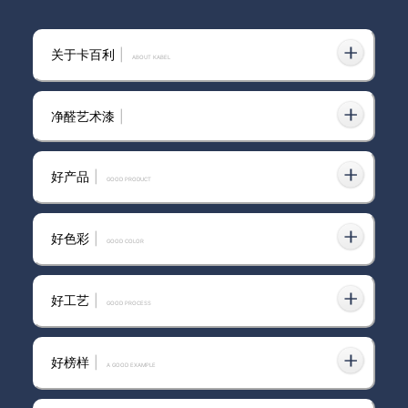
我国进口艺术漆
关于卡百利
|
ABOUT KABEL
净醛艺术漆
|
比乳胶漆更高级的艺术漆和窗帘
配色效果图合集！
好产品
|
GOOD PRODUCT
好色彩
|
GOOD COLOR
艺术漆厂家招募
好工艺
|
GOOD PROCESS
好榜样
|
艺术涂料加盟，原来要避开这些
A GOOD EXAMPLE
“坑”？