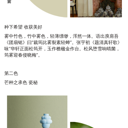
种下希望 收获美好
雾中竹色，竹中雾色，轻薄缥缈，浑然一体。语出庾肩吾
《团扇铭》曰“裁筠比雾裂素轻蝉”。张宇初《题清真轩歌》
咏“华轩正面松筠开，玉作檐楹金作台。松风堕雪响晴菌，
筠雾迎春侵晓梅”。
第二色
芒种之承色 瓷秘