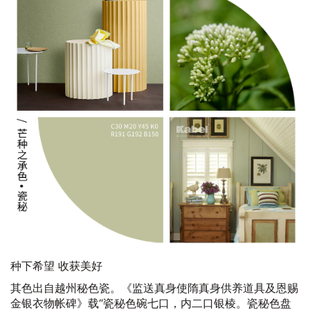
种下希望 收获美好
其色出自越州秘色瓷。《监送真身使隋真身供养道具及恩赐
金银衣物帐碑》载“瓷秘色碗七口，内二口银棱。瓷秘色盘