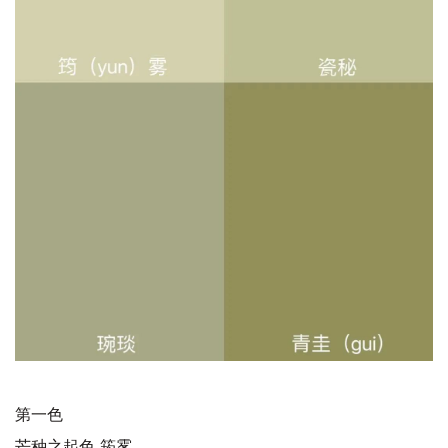
第一色
芒种之起色 筠雾