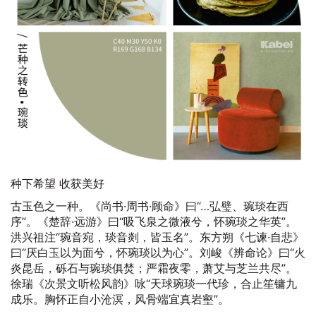
种下希望 收获美好
古玉色之一种。《尚书·周书·顾命》曰“…弘璧、琬琰在西
序”。《楚辞·远游》曰“吸飞泉之微液兮，怀琬琰之华英”。
洪兴祖注“琬音宛，琰音剡，皆玉名”。东方朔《七谏·自悲》
曰“厌白玉以为面兮，怀琬琰以为心”。刘峻《辨命论》曰“火
炎昆岳，砾石与琬琰俱焚；严霜夜零，萧艾与芝兰共尽”。
徐瑞《次景文听松风韵》咏“天球琬琰一代珍，合止笙镛九
成乐。胸怀正自小沧溟，风骨端宜真岩壑”。