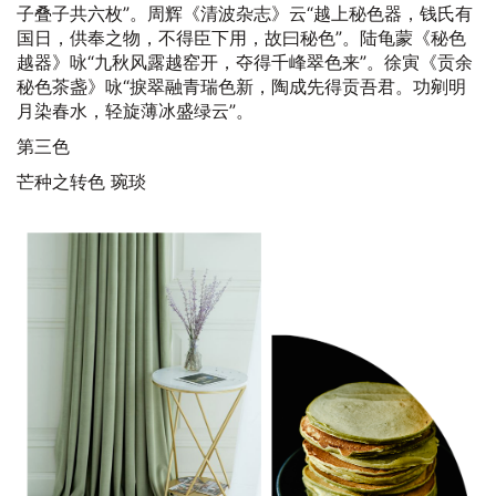
子叠子共六枚”。周辉《清波杂志》云“越上秘色器，钱氏有
国日，供奉之物，不得臣下用，故曰秘色”。陆龟蒙《秘色
越器》咏“九秋风露越窑开，夺得千峰翠色来”。徐寅《贡余
秘色茶盏》咏“捩翠融青瑞色新，陶成先得贡吾君。功剜明
月染春水，轻旋薄冰盛绿云”。
第三色
芒种之转色 琬琰