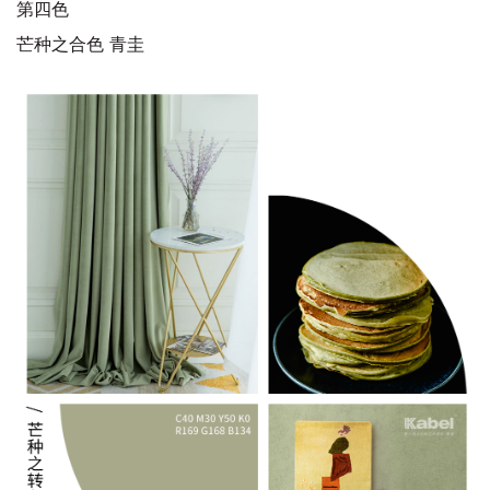
第四色
芒种之合色 青圭