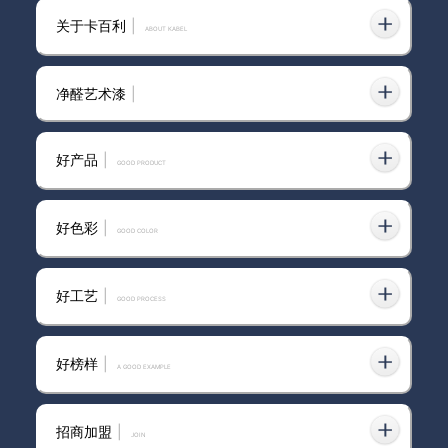
艺术涂料品牌营销趋势：从功能
关于卡百利
|
满足到情感满足
ABOUT KABEL
净醛艺术漆
|
“艺术涂料产业联盟培训基地”投
入使用，助推培养高质量涂装人
好产品
|
才
GOOD PRODUCT
好色彩
|
GOOD COLOR
卡百利艺术涂料十大品牌凭什么
如此疯狂？
好工艺
|
GOOD PROCESS
好榜样
|
A GOOD EXAMPLE
招商加盟
|
join