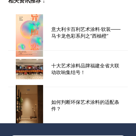
相关资讯推荐：
顺利举行
双十一2599元搞定艺术涂料品
意大利卡百利艺术涂料·软装——
牌墙面！还有iphone13等大奖，
马卡龙色彩系列之“西柚橙”
扶我起来，我还能下单！
十大艺术涂料品牌福建全省大联
卡百利工艺培训第6期：又一批
动吹响集结号！
师傅顺利结业啦！
如何判断环保艺术涂料的适配条
件？