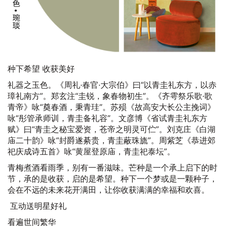
种下希望 收获美好
礼器之玉色。《周礼·春官·大宗伯》曰“以青圭礼东方，以赤
璋礼南方”。郑玄注“圭锐，象春物初生”。《齐雩祭乐歌·歌
青帝》咏“奠春酒，秉青珪”。苏殒《故高安大长公主挽词》
咏“彤管承师训，青圭备礼容”。文彦博《省试青圭礼东方
赋》曰“青圭之秘宝爱资，苍帝之明灵可伫”。刘克庄《白湖
庙二十韵》咏“封爵遂綦贵，青圭蔽珠旒”。周紫芝《恭进郊
祀庆成诗五首》咏“黄屋登原庙，青圭祀泰坛”。
青梅煮酒看雨季，别有一番滋味。芒种是一个承上启下的时
节，承的是收获，启的是希望。种下一个梦或是一颗种子，
会在不远的未来花开满田，让你收获满满的幸福和欢喜。
互动送明星好礼
看遍世间繁华