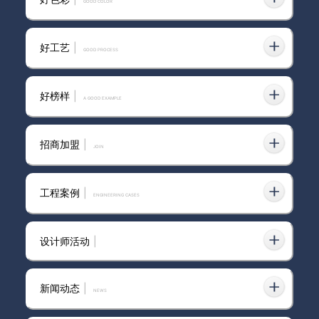
GOOD COLOR
卡百利艺术漆：以0级防霉与主
动净醛特性重构地下空间人居微
气候
好工艺
|
GOOD PROCESS
好榜样
|
A GOOD EXAMPLE
品牌艺术漆是
招商加盟
|
join
福建水性艺术漆加盟
工程案例
|
ENGINEERING CASES
设计师活动
|
艺术漆常用品牌
新闻动态
|
news