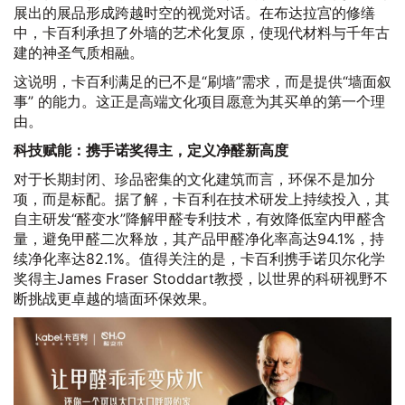
展出的展品形成跨越时空的视觉对话。在布达拉宫的修缮
中，卡百利承担了外墙的艺术化复原，使现代材料与千年古
建的神圣气质相融。
这说明，卡百利满足的已不是“刷墙”需求，而是提供“墙面叙
事” 的能力。这正是高端文化项目愿意为其买单的第一个理
由。
科技赋能：携手诺奖得主，定义净醛新高度
对于长期封闭、珍品密集的文化建筑而言，环保不是加分
项，而是标配。据了解，卡百利在技术研发上持续投入，其
自主研发“醛变水”降解甲醛专利技术，有效降低室内甲醛含
量，避免甲醛二次释放，其产品甲醛净化率高达94.1%，持
续净化率达82.1%。值得关注的是，卡百利携手诺贝尔化学
奖得主James Fraser Stoddart教授，以世界的科研视野不
断挑战更卓越的墙面环保效果。