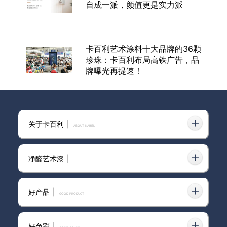
自成一派，颜值更是实力派
吗？
卡百利艺术涂料十大品牌的36颗
珍珠：卡百利布局高铁广告，品
牌曝光再提速！
2020广州建博会｜卡百利拍了
拍你，邀你一同开启“第二增长曲
关于卡百利
|
ABOUT KABEL
线”
净醛艺术漆
|
艺术漆厂家怎么选？卡百利布莱
娅，让墙面颜值与环保同在
好产品
|
GOOD PRODUCT
好色彩
|