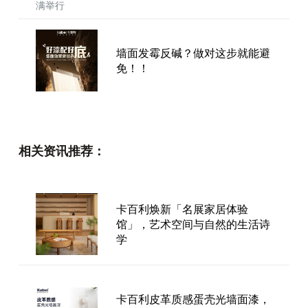
墙面发霉反碱？做对这步就能避
免！！
圣诞限定幸福，请查收！
相关资讯推荐：
卡百利焕新「名展家居体验
卡百利签约百度！2021深度布局
馆」，艺术空间与自然的生活诗
数字化新零售平台
学
卡百利皮革质感蛋壳光墙面漆，
想尝尝夏日水果味的艺术墙面