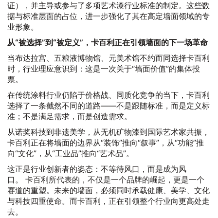
证），并主导或参与了多项艺术漆行业标准的制定。这些数
据与标准层面的占位，进一步强化了其在高定墙面领域的专
业形象。
从“被选择”到“被定义”，卡百利正在引领墙面的下一场革命
当布达拉宫、五粮液博物馆、元美术馆不约而同选择卡百利
时，行业理应意识到：这是一次关于“墙面价值”的集体投
票。
在传统涂料行业仍陷于价格战、同质化竞争的当下，卡百利
选择了一条截然不同的道路——不是跟随标准，而是定义标
准；不是满足需求，而是创造需求。
从诺奖科技到非遗美学，从无机矿物漆到国际艺术家共振，
卡百利正在将墙面的边界从“装饰”推向“叙事”，从“功能”推
向“文化”，从“工业品”推向“艺术品”。
这正是行业创新者的姿态：不等待风口，而是成为风
口。 卡百利所代表的，不仅是一个品牌的崛起，更是一个
赛道的重塑。未来的墙面，必须同时承载健康、美学、文化
与科技四重使命。而卡百利，正在引领整个行业向更高处走
去。