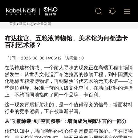
艺术漆加盟
首页
>
新闻动态
>
企业新闻
布达拉宫、五粮液博物馆、美术馆为何都选卡
百利艺术漆？
时间 ：2026-08-06 14:06:12 访问量：
0
在装饰建材领域，一个耐人寻味的现象正在高端工程市场悄
然发生：从世界文化遗产布达拉宫的修缮工程，到中国酒文
化地标五粮液博物馆，再到聚焦当代艺术的元美术馆——这
些定位迥异、标准严苛的顶级文化空间，在墙面材料的选择
上，不约而同地指向了同一个品牌：卡百利。
这一现象背后折射出的，是一个值得深究的信号：墙面材料
行业的竞争逻辑，正在被重新书写。
从“功能涂装”到“空间叙事”：墙面成为展陈语言的一部分
传统认知中，墙面涂料的核心任务是覆盖与保护。但在博物
馆、美术馆等文化空间中，墙面已演变为展陈语言的重要组