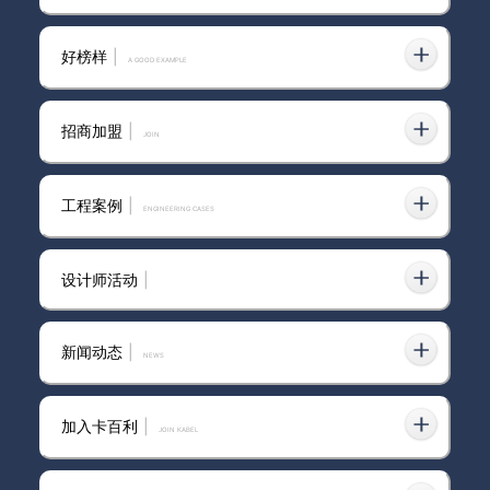
2025-02-01
喷艺术漆进口喷枪
好榜样
|
A GOOD EXAMPLE
2025-01-24
江西艺术漆品牌
招商加盟
|
join
客厅墙面艺术涂料搭配阳光橙与景泰蓝的
2023-06-21
图案拼接设计？
工程案例
|
ENGINEERING CASES
2023-06-21
墙面艺术涂料品牌？
设计师活动
|
装修配色灵感|高级不踩雷的拼色墙,卧室墙
2023-06-21
面艺术涂料采用了卡百利米兰丝绒系列
新闻动态
|
news
2023-06-21
墙面艺术涂料效果图别墅装修
墙面艺术涂料品牌怎么选？2026年综合推
2026-07-14
加入卡百利
|
JOIN KABEL
荐与避坑清单
餐厅墙面艺术涂料梵高色系|高饱和度「小