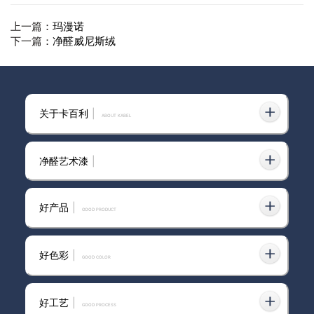
上一篇：
玛漫诺
下一篇：
净醛威尼斯绒
相关资讯推荐：
关于卡百利
|
ABOUT KABEL
艺术涂料加盟-家居博主都抢着打卡的卡百
净醛艺术漆
|
2023-11-11
利净醛艺术漆，颜值爆棚
好产品
|
2025-04-01
吉安市进口艺术漆儿童房
GOOD PRODUCT
2025-02-19
进口原装进口艺术漆
好色彩
|
GOOD COLOR
2026-01-21
银川市进口艺术漆
好工艺
|
GOOD PROCESS