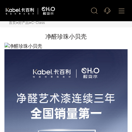
艺术漆加盟
首页
>
好产品
>
C-Class
净醛珍珠小贝壳