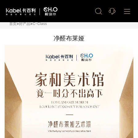
艺术漆加盟
首页
>
好产品
>
C-Class
净醛布莱娅