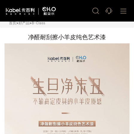
艺术漆加盟
首页
>
好产品
>
B-Class
净醛耐刮擦小羊皮纯色艺术漆